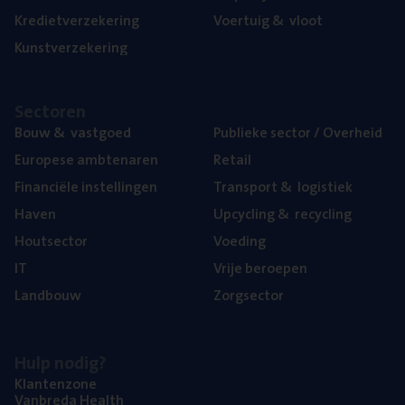
Kre­diet­ver­ze­ke­ring
Voer­tuig
&
vloot
Kunst­ver­ze­ke­ring
Sec­to­ren
Bouw
&
vastgoed
Publie­ke sec­tor / Overheid
Euro­pe­se ambtenaren
Retail
Finan­ci­ë­le instellingen
Trans­port
&
logistiek
Haven
Upcy­cling
&
recycling
Hout­sec­tor
Voe­ding
IT
Vrije beroe­pen
Land­bouw
Zorg­sec­tor
Hulp nodig?
Klan­ten­zo­ne
Van­b­re­da Health