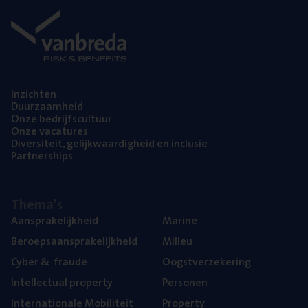
Inzich­ten
Duur­zaam­heid
Onze bedrijfs­cul­tuur
Onze vaca­tu­res
Diver­si­teit, gelijk­waar­dig­heid en inclusie
Part­ner­ships
The­ma’s
Aan­spra­ke­lijk­heid
Mari­ne
Beroeps­aan­spra­ke­lijk­heid
Mili­eu
Cyber
&
fraude
Oogst­ver­ze­ke­ring
Intel­lec­tu­al property
Per­so­nen
Inter­na­ti­o­na­le Mobiliteit
Pro­per­ty