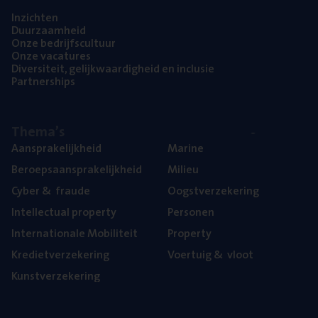
Inzich­ten
Duur­zaam­heid
Onze bedrijfs­cul­tuur
Onze vaca­tu­res
Diver­si­teit, gelijk­waar­dig­heid en inclusie
Part­ner­ships
The­ma’s
Aan­spra­ke­lijk­heid
Mari­ne
Beroeps­aan­spra­ke­lijk­heid
Mili­eu
Cyber
&
fraude
Oogst­ver­ze­ke­ring
Intel­lec­tu­al property
Per­so­nen
Inter­na­ti­o­na­le Mobiliteit
Pro­per­ty
Kre­diet­ver­ze­ke­ring
Voer­tuig
&
vloot
Kunst­ver­ze­ke­ring