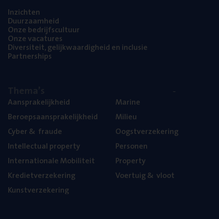
Inzich­ten
Duur­zaam­heid
Onze bedrijfs­cul­tuur
Onze vaca­tu­res
Diver­si­teit, gelijk­waar­dig­heid en inclusie
Part­ner­ships
The­ma’s
Aan­spra­ke­lijk­heid
Mari­ne
Beroeps­aan­spra­ke­lijk­heid
Mili­eu
Cyber
&
fraude
Oogst­ver­ze­ke­ring
Intel­lec­tu­al property
Per­so­nen
Inter­na­ti­o­na­le Mobiliteit
Pro­per­ty
Kre­diet­ver­ze­ke­ring
Voer­tuig
&
vloot
Kunst­ver­ze­ke­ring