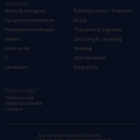
Sec­to­ren
Bouw
&
vastgoed
Publie­ke sec­tor / Overheid
Euro­pe­se ambtenaren
Retail
Finan­ci­ë­le instellingen
Trans­port
&
logistiek
Haven
Upcy­cling
&
recycling
Hout­sec­tor
Voe­ding
IT
Vrije beroe­pen
Land­bouw
Zorg­sec­tor
Hulp nodig?
Klan­ten­zo­ne
Van­b­re­da Health
Con­tact
© 2026 Vanbreda Risk & Benefits
Gedragsregels verzekeringsmakelaardij