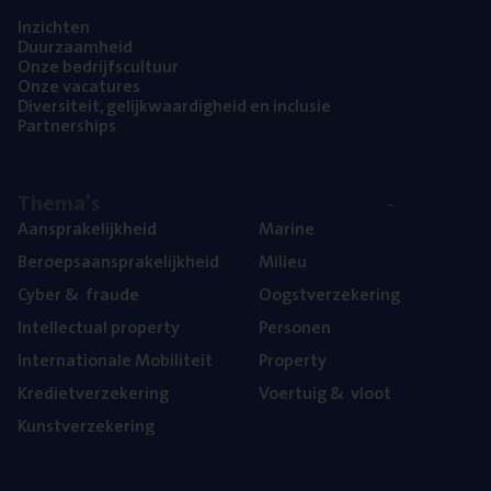
Inzich­ten
Duur­zaam­heid
Onze bedrijfs­cul­tuur
Onze vaca­tu­res
Diver­si­teit, gelijk­waar­dig­heid en inclusie
Part­ner­ships
The­ma’s
Aan­spra­ke­lijk­heid
Mari­ne
Beroeps­aan­spra­ke­lijk­heid
Mili­eu
Cyber
&
fraude
Oogst­ver­ze­ke­ring
Intel­lec­tu­al property
Per­so­nen
Inter­na­ti­o­na­le Mobiliteit
Pro­per­ty
Kre­diet­ver­ze­ke­ring
Voer­tuig
&
vloot
Kunst­ver­ze­ke­ring