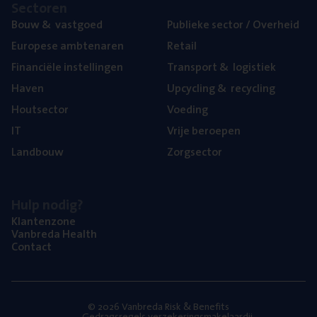
Sec­to­ren
Bouw
&
vastgoed
Publie­ke sec­tor / Overheid
Euro­pe­se ambtenaren
Retail
Finan­ci­ë­le instellingen
Trans­port
&
logistiek
Haven
Upcy­cling
&
recycling
Hout­sec­tor
Voe­ding
IT
Vrije beroe­pen
Land­bouw
Zorg­sec­tor
Hulp nodig?
Klan­ten­zo­ne
Van­b­re­da Health
Con­tact
© 2026 Vanbreda Risk & Benefits
Gedragsregels verzekeringsmakelaardij