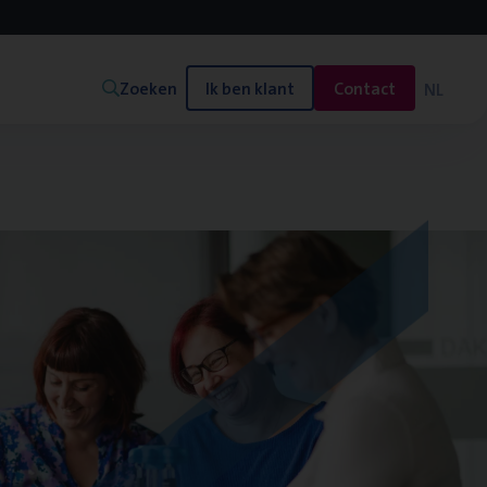
Zoeken
Ik ben klant
Contact
NL