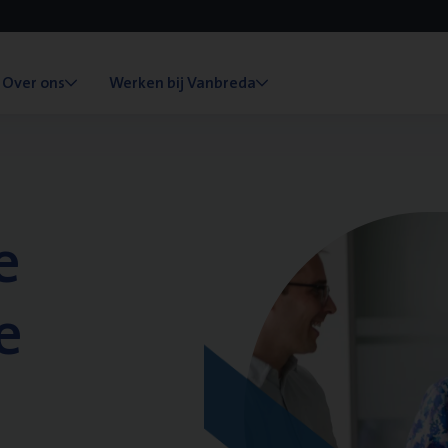
Over ons
Werken bij Vanbreda
e
e