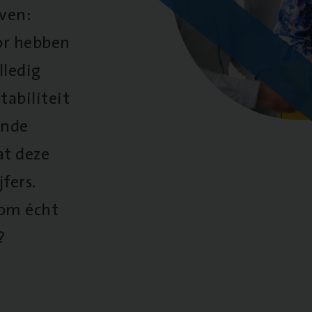
oven:
oor hebben
lledig
tabiliteit
ende
at deze
fers.
 om écht
?