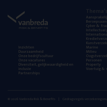
The­ma’
Aan­spra­ke­li
Beroeps­aan­s
Cyber
&
fra
Intel­lec­tu­a
Inter­na­ti­o­
Kre­diet­ver­z
Kunst­ver­ze­k
Inzich­ten
Mari­ne
Duur­zaam­heid
Mili­eu
Onze bedrijfs­cul­tuur
Oogst­ver­ze­
Onze vaca­tu­res
Per­so­nen
Diver­si­teit, gelijk­waar­dig­heid en
Pro­per­ty
inclusie
Voer­tuig
&
v
Part­ner­ships
© 2026 Vanbreda Risk & Benefits
Gedragsregels verzekeringsma