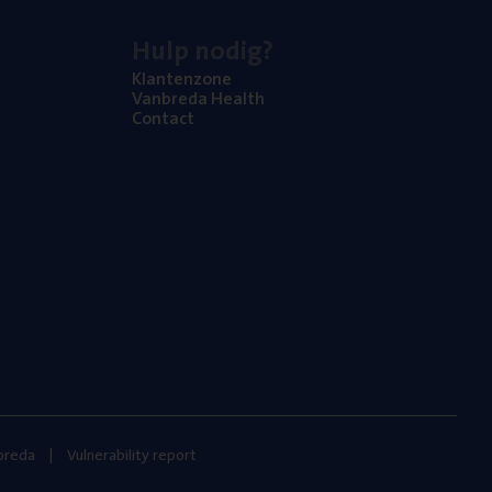
Hulp nodig?
Klan­ten­zo­ne
Van­b­re­da Health
Con­tact
nbreda
Vulnerability report