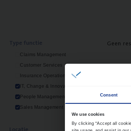
Type func­tie
Geen re
Claims Management
Customer Services
Insurance Operations
IT, Change & Innovation
Consent
People Management
Sales Management
We use cookies
By clicking “Accept all cooki
Loca­tie
site usage, and assist in our 