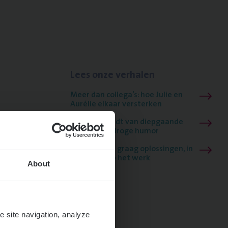
Lees onze verhalen
Meer dan collega’s: hoe Julie en
Aurélie elkaar versterken
Mathias houdt van diepgaande
dossiers én droge humor
Thalia zoekt graag oplossingen, in
games én op het werk
About
e site navigation, analyze