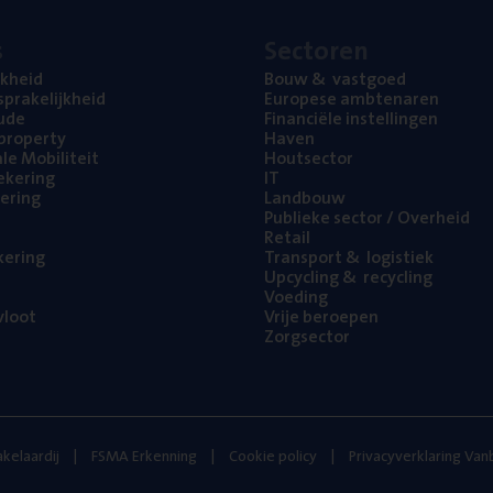
s
Sec­to­ren
jk­heid
Bouw
&
vastgoed
pra­ke­lijk­heid
Euro­pe­se ambtenaren
ude
Finan­ci­ë­le instellingen
l property
Haven
na­le Mobiliteit
Hout­sec­tor
e­ke­ring
IT
e­ring
Land­bouw
Publie­ke sec­tor / Overheid
Retail
ke­ring
Trans­port
&
logistiek
Upcy­cling
&
recycling
Voe­ding
loot
Vrije beroe­pen
Zorg­sec­tor
kelaardij
FSMA Erkenning
Cookie policy
Privacyverklaring Va