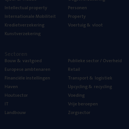
Intel­lec­tu­al property
Per­so­nen
Inter­na­ti­o­na­le Mobiliteit
Pro­per­ty
Kre­diet­ver­ze­ke­ring
Voer­tuig
&
vloot
Kunst­ver­ze­ke­ring
Sec­to­ren
Bouw
&
vastgoed
Publie­ke sec­tor / Overheid
Euro­pe­se ambtenaren
Retail
Finan­ci­ë­le instellingen
Trans­port
&
logistiek
Haven
Upcy­cling
&
recycling
Hout­sec­tor
Voe­ding
IT
Vrije beroe­pen
Land­bouw
Zorg­sec­tor