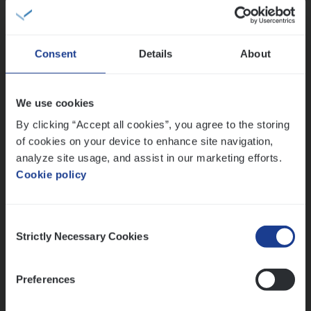
Sales Management
Antwerpen
Consent
Details
About
IT
Busi­ness Analyst
We use cookies
IT, Change & Innovation
By clicking “Accept all cookies”, you agree to the storing
of cookies on your device to enhance site navigation,
Antwerpen
analyze site usage, and assist in our marketing efforts.
Cookie policy
Lees onze verhalen
Consent
Strictly Necessary Cookies
Selection
Meer dan collega’s: hoe Julie en Aurélie elkaar
versterken
Mathias houdt van diepgaande dossiers én droge
Preferences
humor