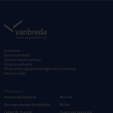
Inzich­ten
Duur­zaam­heid
Onze bedrijfs­cul­tuur
Onze vaca­tu­res
Diver­si­teit, gelijk­waar­dig­heid en inclusie
Part­ner­ships
The­ma’s
Aan­spra­ke­lijk­heid
Mari­ne
Beroeps­aan­spra­ke­lijk­heid
Mili­eu
Cyber
&
fraude
Oogst­ver­ze­ke­ring