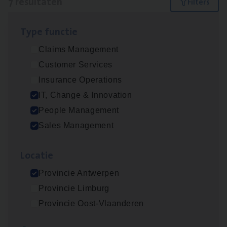
7 resultaten
Filters
Type func­tie
Test Ana­lyst
Claims Management
IT, Change & Innovation
Customer Services
Antwerpen
Insurance Operations
IT, Change & Innovation
People Management
Insu­ran­ce Bro­ker
KMO
Sales Management
Sales Management
Loca­tie
Antwerpen
Provincie Antwerpen
Provincie Limburg
Cor­po­ra­te Insu­ran­ce Bro­ker Property
Provincie Oost-Vlaanderen
Sales Management