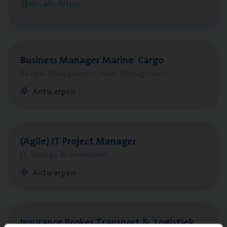
Wis alle filters
Antwerpen
Busi­ness Mana­ger Mari­ne Cargo
People Management, Sales Management
Antwerpen
(Agi­le)
IT
Pro­ject Manager
IT, Change & Innovation
Antwerpen
Insu­ran­ce Bro­ker Trans­port
&
Logistiek