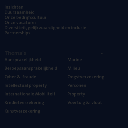
Inzich­ten
Duur­zaam­heid
Onze bedrijfs­cul­tuur
Onze vaca­tu­res
Diver­si­teit, gelijk­waar­dig­heid en inclusie
Part­ner­ships
The­ma’s
Aan­spra­ke­lijk­heid
Mari­ne
Beroeps­aan­spra­ke­lijk­heid
Mili­eu
Cyber
&
fraude
Oogst­ver­ze­ke­ring
Intel­lec­tu­al property
Per­so­nen
Inter­na­ti­o­na­le Mobiliteit
Pro­per­ty
Kre­diet­ver­ze­ke­ring
Voer­tuig
&
vloot
Kunst­ver­ze­ke­ring