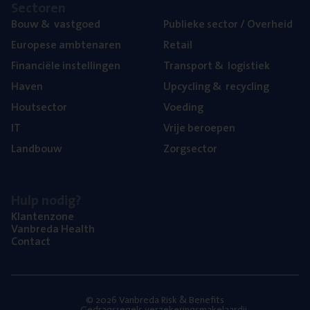
Sec­to­ren
Bouw
&
vastgoed
Publie­ke sec­tor / Overheid
Euro­pe­se ambtenaren
Retail
Finan­ci­ë­le instellingen
Trans­port
&
logistiek
Haven
Upcy­cling
&
recycling
Hout­sec­tor
Voe­ding
IT
Vrije beroe­pen
Land­bouw
Zorg­sec­tor
Hulp nodig?
Klan­ten­zo­ne
Van­b­re­da Health
Con­tact
© 2026 Vanbreda Risk & Benefits
Gedragsregels verzekeringsmakelaardij