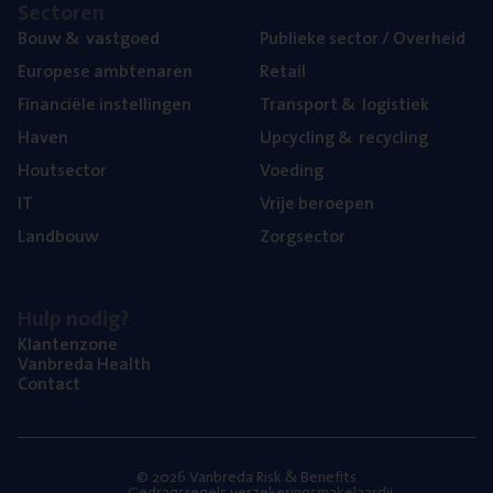
Sec­to­ren
Bouw
&
vastgoed
Publie­ke sec­tor / Overheid
Euro­pe­se ambtenaren
Retail
Finan­ci­ë­le instellingen
Trans­port
&
logistiek
Haven
Upcy­cling
&
recycling
Hout­sec­tor
Voe­ding
IT
Vrije beroe­pen
Land­bouw
Zorg­sec­tor
Hulp nodig?
Klan­ten­zo­ne
Van­b­re­da Health
Con­tact
© 2026 Vanbreda Risk & Benefits
Gedragsregels verzekeringsmakelaardij