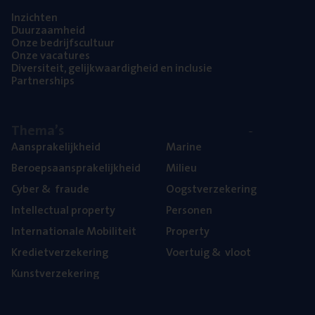
Inzich­ten
Duur­zaam­heid
Onze bedrijfs­cul­tuur
Onze vaca­tu­res
Diver­si­teit, gelijk­waar­dig­heid en inclusie
Part­ner­ships
The­ma’s
Aan­spra­ke­lijk­heid
Mari­ne
Beroeps­aan­spra­ke­lijk­heid
Mili­eu
Cyber
&
fraude
Oogst­ver­ze­ke­ring
Intel­lec­tu­al property
Per­so­nen
Inter­na­ti­o­na­le Mobiliteit
Pro­per­ty
Kre­diet­ver­ze­ke­ring
Voer­tuig
&
vloot
Kunst­ver­ze­ke­ring