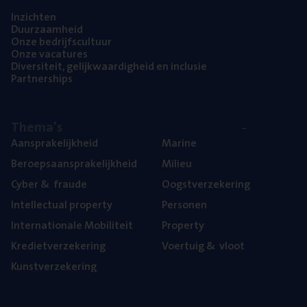
Inzich­ten
Duur­zaam­heid
Onze bedrijfs­cul­tuur
Onze vaca­tu­res
Diver­si­teit, gelijk­waar­dig­heid en inclusie
Part­ner­ships
The­ma’s
Aan­spra­ke­lijk­heid
Mari­ne
Beroeps­aan­spra­ke­lijk­heid
Mili­eu
Cyber
&
fraude
Oogst­ver­ze­ke­ring
Intel­lec­tu­al property
Per­so­nen
Inter­na­ti­o­na­le Mobiliteit
Pro­per­ty
Kre­diet­ver­ze­ke­ring
Voer­tuig
&
vloot
Kunst­ver­ze­ke­ring