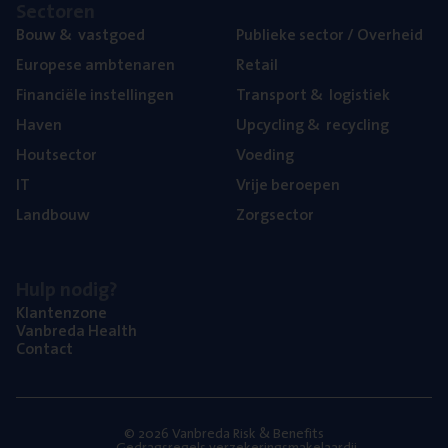
Sec­to­ren
Bouw
&
vastgoed
Publie­ke sec­tor / Overheid
Euro­pe­se ambtenaren
Retail
Finan­ci­ë­le instellingen
Trans­port
&
logistiek
Haven
Upcy­cling
&
recycling
Hout­sec­tor
Voe­ding
IT
Vrije beroe­pen
Land­bouw
Zorg­sec­tor
Hulp nodig?
Klan­ten­zo­ne
Van­b­re­da Health
Con­tact
© 2026 Vanbreda Risk & Benefits
Gedragsregels verzekeringsmakelaardij