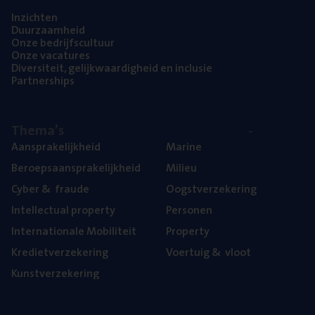
Inzich­ten
Duur­zaam­heid
Onze bedrijfs­cul­tuur
Onze vaca­tu­res
Diver­si­teit, gelijk­waar­dig­heid en inclusie
Part­ner­ships
The­ma’s
Aan­spra­ke­lijk­heid
Mari­ne
Beroeps­aan­spra­ke­lijk­heid
Mili­eu
Cyber
&
fraude
Oogst­ver­ze­ke­ring
Intel­lec­tu­al property
Per­so­nen
Inter­na­ti­o­na­le Mobiliteit
Pro­per­ty
Kre­diet­ver­ze­ke­ring
Voer­tuig
&
vloot
Kunst­ver­ze­ke­ring