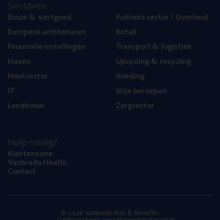
Sec­to­ren
Bouw
&
vastgoed
Publie­ke sec­tor / Overheid
Euro­pe­se ambtenaren
Retail
Finan­ci­ë­le instellingen
Trans­port
&
logistiek
Haven
Upcy­cling
&
recycling
Hout­sec­tor
Voe­ding
IT
Vrije beroe­pen
Land­bouw
Zorg­sec­tor
Hulp nodig?
Klan­ten­zo­ne
Van­b­re­da Health
Con­tact
© 2026 Vanbreda Risk & Benefits
Gedragsregels verzekeringsmakelaardij