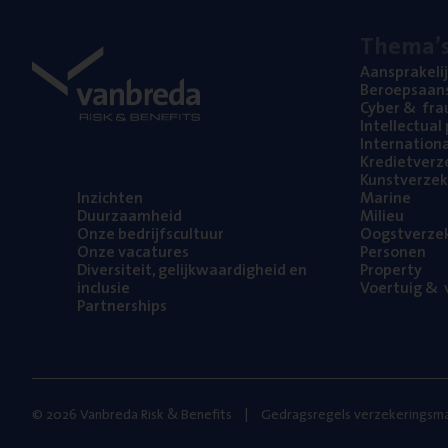
The­ma’
Aan­spra­ke­li
Beroeps­aan­s
Cyber
&
fra
Intel­lec­tu­a
Inter­na­ti­o­
Kre­diet­ver­z
Kunst­ver­ze­k
Inzich­ten
Mari­ne
Duur­zaam­heid
Mili­eu
Onze bedrijfs­cul­tuur
Oogst­ver­ze­
Onze vaca­tu­res
Per­so­nen
Diver­si­teit, gelijk­waar­dig­heid en
Pro­per­ty
inclusie
Voer­tuig
&
v
Part­ner­ships
© 2026 Vanbreda Risk & Benefits
Gedragsregels verzekeringsma