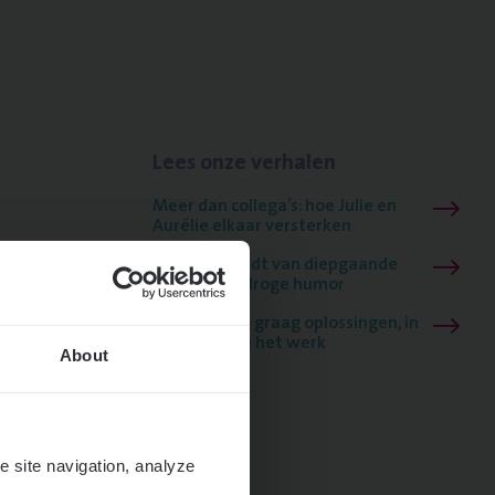
Lees onze verhalen
Meer dan collega’s: hoe Julie en
Aurélie elkaar versterken
Mathias houdt van diepgaande
dossiers én droge humor
Thalia zoekt graag oplossingen, in
games én op het werk
About
e site navigation, analyze