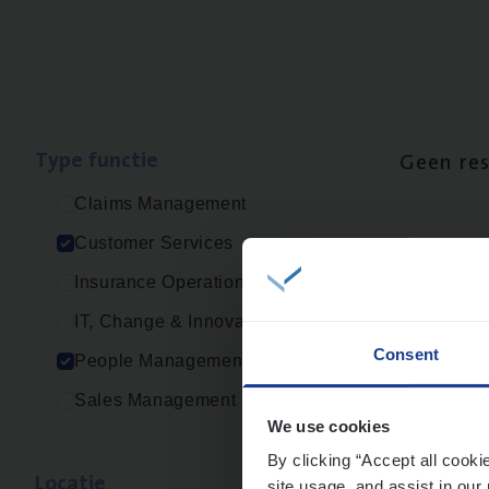
Type func­tie
Geen re
Claims Management
Customer Services
Insurance Operations
IT, Change & Innovation
Consent
People Management
Sales Management
We use cookies
By clicking “Accept all cooki
Loca­tie
site usage, and assist in our 