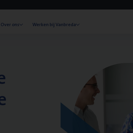
Over ons
Werken bij Vanbreda
e
e