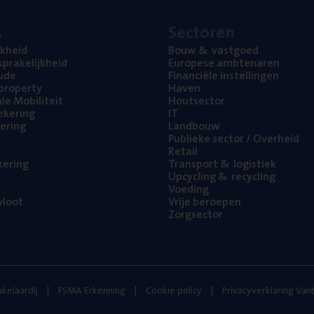
s
Sec­to­ren
jk­heid
Bouw
&
vastgoed
pra­ke­lijk­heid
Euro­pe­se ambtenaren
ude
Finan­ci­ë­le instellingen
l property
Haven
na­le Mobiliteit
Hout­sec­tor
e­ke­ring
IT
e­ring
Land­bouw
Publie­ke sec­tor / Overheid
Retail
ke­ring
Trans­port
&
logistiek
Upcy­cling
&
recycling
Voe­ding
loot
Vrije beroe­pen
Zorg­sec­tor
kelaardij
FSMA Erkenning
Cookie policy
Privacyverklaring Va