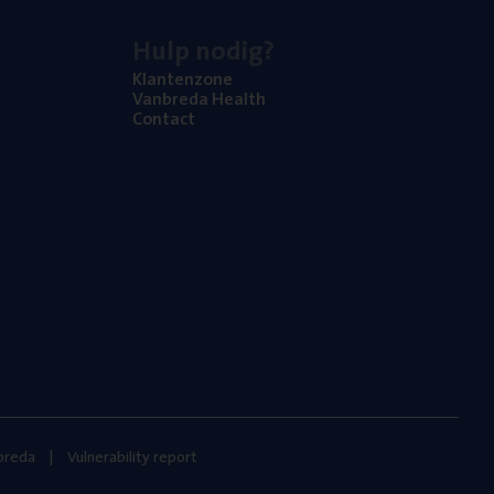
Hulp nodig?
Klan­ten­zo­ne
Van­b­re­da Health
Con­tact
nbreda
Vulnerability report