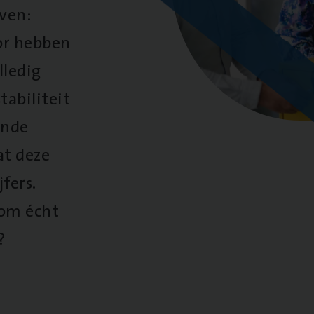
oven:
oor hebben
lledig
tabiliteit
ende
at deze
fers.
 om écht
?