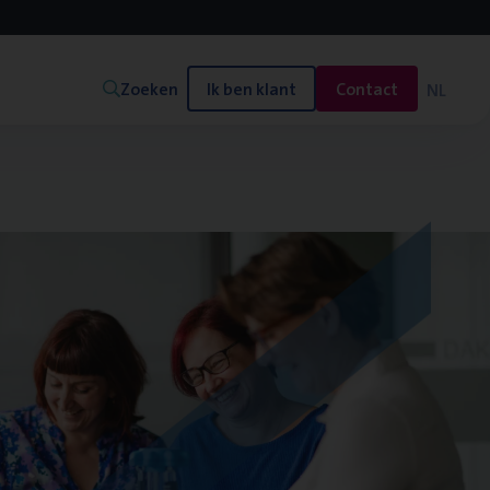
Zoeken
Ik ben klant
Contact
NL