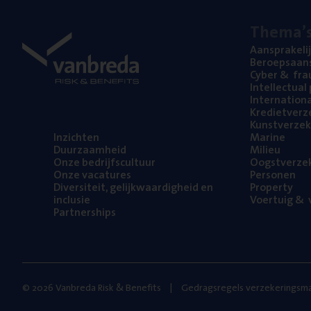
The­ma’
Aan­spra­ke­li
Beroeps­aan­s
Cyber
&
fra
Intel­lec­tu­a
Inter­na­ti­o­
Kre­diet­ver­z
Kunst­ver­ze­k
Inzich­ten
Mari­ne
Duur­zaam­heid
Mili­eu
Onze bedrijfs­cul­tuur
Oogst­ver­ze­
Onze vaca­tu­res
Per­so­nen
Diver­si­teit, gelijk­waar­dig­heid en
Pro­per­ty
inclusie
Voer­tuig
&
v
Part­ner­ships
© 2026 Vanbreda Risk & Benefits
Gedragsregels verzekeringsma