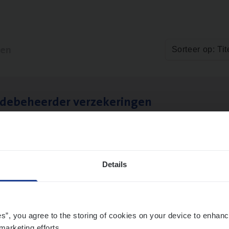
ten
Sorteer op: Tit
­de­be­heer­der verzekeringen
ms Management
t-Niklaas/Temse
Details
es”, you agree to the storing of cookies on your device to enhanc
marketing efforts.