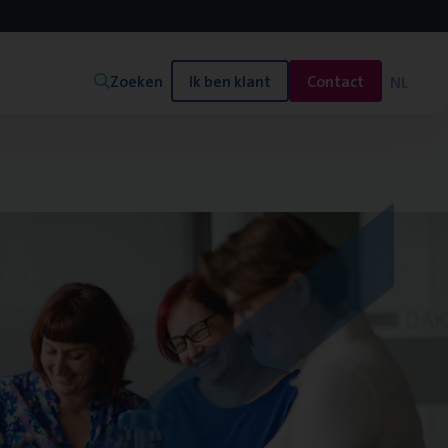
Zoeken
Ik ben klant
Contact
NL