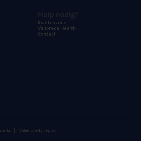
Hulp nodig?
Klan­ten­zo­ne
Van­b­re­da Health
Con­tact
nbreda
Vulnerability report