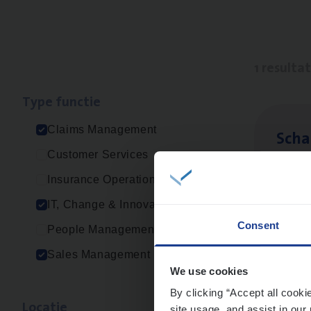
1 resulta
Type func­tie
Claims Management
Scha
Customer Services
Clai
Insurance Operations
Sin
IT, Change & Innovation
Consent
People Management
Sales Management
We use cookies
By clicking “Accept all cooki
Loca­tie
site usage, and assist in our 