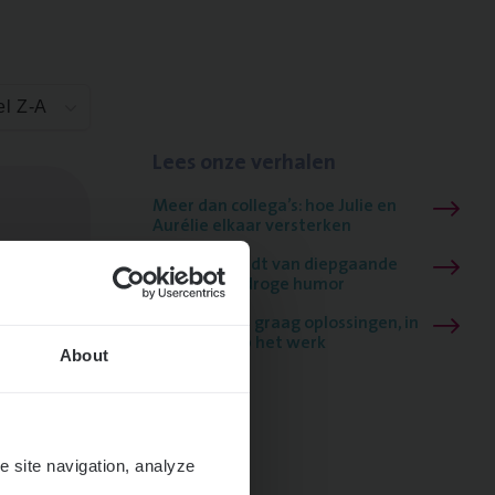
el Z-A
Lees onze verhalen
Meer dan collega’s: hoe Julie en
Aurélie elkaar versterken
Mathias houdt van diepgaande
dossiers én droge humor
Thalia zoekt graag oplossingen, in
games én op het werk
About
e site navigation, analyze