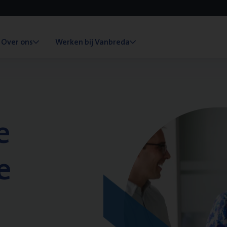
Over ons
Werken bij Vanbreda
e
e