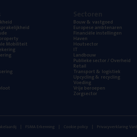
s
Sec­to­ren
jk­heid
Bouw
&
vastgoed
pra­ke­lijk­heid
Euro­pe­se ambtenaren
ude
Finan­ci­ë­le instellingen
l property
Haven
na­le Mobiliteit
Hout­sec­tor
e­ke­ring
IT
e­ring
Land­bouw
Publie­ke sec­tor / Overheid
Retail
ke­ring
Trans­port
&
logistiek
Upcy­cling
&
recycling
Voe­ding
loot
Vrije beroe­pen
Zorg­sec­tor
kelaardij
FSMA Erkenning
Cookie policy
Privacyverklaring Va