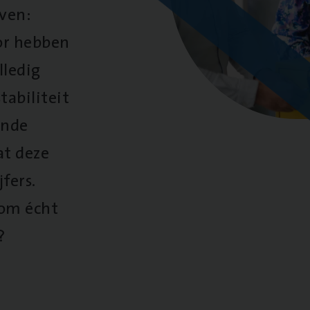
oven:
oor hebben
lledig
tabiliteit
ende
at deze
fers.
 om écht
?