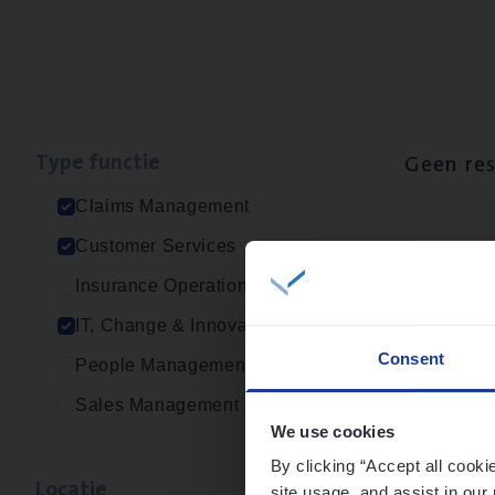
Type func­tie
Geen re
Claims Management
Customer Services
Insurance Operations
IT, Change & Innovation
Consent
People Management
Sales Management
We use cookies
By clicking “Accept all cooki
Loca­tie
site usage, and assist in our 