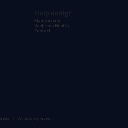
Hulp nodig?
Klan­ten­zo­ne
Van­b­re­da Health
Con­tact
nbreda
Vulnerability report