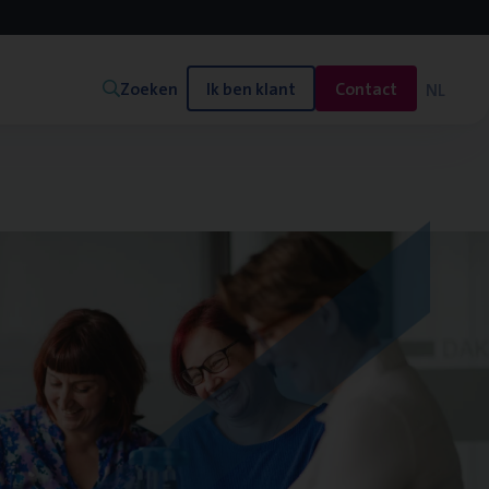
Zoeken
Ik ben klant
Contact
NL