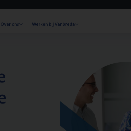
Over ons
Werken bij Vanbreda
e
e