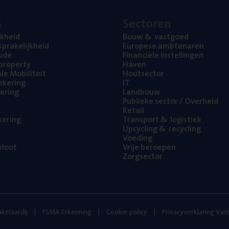
s
Sec­to­ren
jk­heid
Bouw
&
vastgoed
pra­ke­lijk­heid
Euro­pe­se ambtenaren
ude
Finan­ci­ë­le instellingen
l property
Haven
na­le Mobiliteit
Hout­sec­tor
e­ke­ring
IT
e­ring
Land­bouw
Publie­ke sec­tor / Overheid
Retail
ke­ring
Trans­port
&
logistiek
Upcy­cling
&
recycling
Voe­ding
loot
Vrije beroe­pen
Zorg­sec­tor
kelaardij
FSMA Erkenning
Cookie policy
Privacyverklaring Va