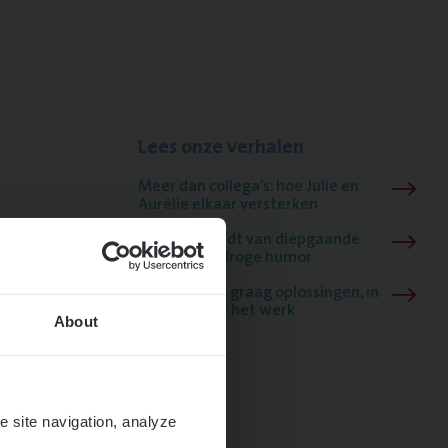
Lees onze verhalen
Meer dan collega’s: hoe Julie en
Aurélie elkaar versterken
Mathias houdt van diepgaande
dossiers én droge humor
Thalia zoekt graag oplossingen, in
games én op het werk
About
e site navigation, analyze