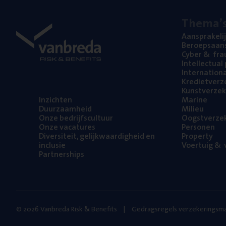
The­ma’
Aan­spra­ke­li
Beroeps­aan­s
Cyber
&
fra
Intel­lec­tu­a
Inter­na­ti­o­
Kre­diet­ver­z
Kunst­ver­ze­k
Inzich­ten
Mari­ne
Duur­zaam­heid
Mili­eu
Onze bedrijfs­cul­tuur
Oogst­ver­ze­
Onze vaca­tu­res
Per­so­nen
Diver­si­teit, gelijk­waar­dig­heid en
Pro­per­ty
inclusie
Voer­tuig
&
v
Part­ner­ships
© 2026 Vanbreda Risk & Benefits
Gedragsregels verzekeringsma