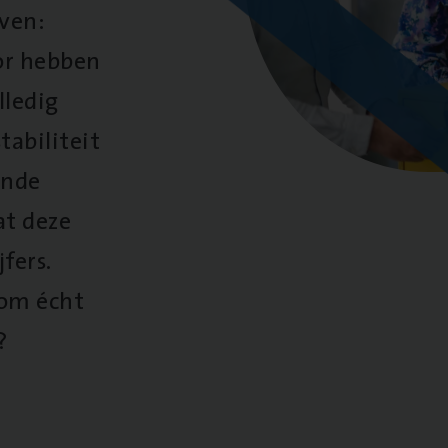
oven:
oor hebben
lledig
tabiliteit
ende
at deze
fers.
 om écht
?