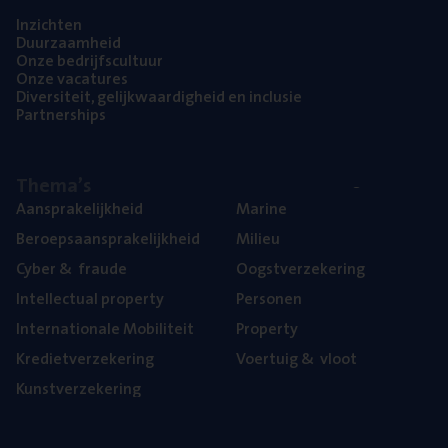
Inzich­ten
Duur­zaam­heid
Onze bedrijfs­cul­tuur
Onze vaca­tu­res
Diver­si­teit, gelijk­waar­dig­heid en inclusie
Part­ner­ships
The­ma’s
Aan­spra­ke­lijk­heid
Mari­ne
Beroeps­aan­spra­ke­lijk­heid
Mili­eu
Cyber
&
fraude
Oogst­ver­ze­ke­ring
Intel­lec­tu­al property
Per­so­nen
Inter­na­ti­o­na­le Mobiliteit
Pro­per­ty
Kre­diet­ver­ze­ke­ring
Voer­tuig
&
vloot
Kunst­ver­ze­ke­ring