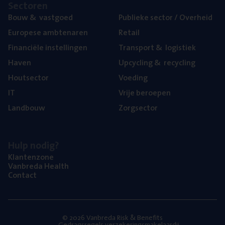
Sec­to­ren
Bouw
&
vastgoed
Publie­ke sec­tor / Overheid
Euro­pe­se ambtenaren
Retail
Finan­ci­ë­le instellingen
Trans­port
&
logistiek
Haven
Upcy­cling
&
recycling
Hout­sec­tor
Voe­ding
IT
Vrije beroe­pen
Land­bouw
Zorg­sec­tor
Hulp nodig?
Klan­ten­zo­ne
Van­b­re­da Health
Con­tact
© 2026 Vanbreda Risk & Benefits
Gedragsregels verzekeringsmakelaardij