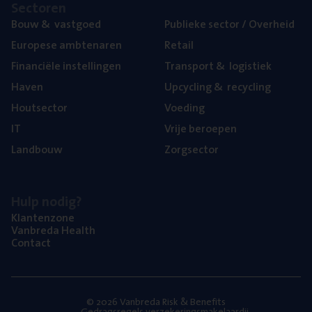
Sec­to­ren
Bouw
&
vastgoed
Publie­ke sec­tor / Overheid
Euro­pe­se ambtenaren
Retail
Finan­ci­ë­le instellingen
Trans­port
&
logistiek
Haven
Upcy­cling
&
recycling
Hout­sec­tor
Voe­ding
IT
Vrije beroe­pen
Land­bouw
Zorg­sec­tor
Hulp nodig?
Klan­ten­zo­ne
Van­b­re­da Health
Con­tact
© 2026 Vanbreda Risk & Benefits
Gedragsregels verzekeringsmakelaardij