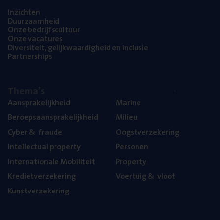
Inzich­ten
Duur­zaam­heid
Onze bedrijfs­cul­tuur
Onze vaca­tu­res
Diver­si­teit, gelijk­waar­dig­heid en inclusie
Part­ner­ships
The­ma’s
Aan­spra­ke­lijk­heid
Mari­ne
Beroeps­aan­spra­ke­lijk­heid
Mili­eu
Cyber
&
fraude
Oogst­ver­ze­ke­ring
Intel­lec­tu­al property
Per­so­nen
Inter­na­ti­o­na­le Mobiliteit
Pro­per­ty
Kre­diet­ver­ze­ke­ring
Voer­tuig
&
vloot
Kunst­ver­ze­ke­ring