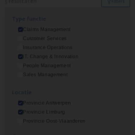
5 resultaten
Filters
Type func­tie
Claims­hand­ler Fleet
&
Bike
Claims Management
Claims Management
Customer Services
Antwerpen
Insurance Operations
IT, Change & Innovation
People Management
Test Ana­lyst
Sales Management
IT, Change & Innovation
Loca­tie
Antwerpen
Provincie Antwerpen
Provincie Limburg
Scha­de Expert Fleet
Provincie Oost-Vlaanderen
Claims Management