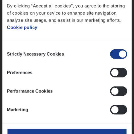
By clicking “Accept all cookies”, you agree to the storing
Meer dan collega’s: hoe Julie en Aurélie elkaar
versterken
of cookies on your device to enhance site navigation,
analyze site usage, and assist in our marketing efforts.
Mathias houdt van diepgaande dossiers én droge
Cookie policy
humor
Thalia zoekt graag oplossingen, in games én op het
werk
Consent
Strictly Necessary Cookies
Selection
Ons sollicitatieproces
Preferences
Performance Cookies
Marketing