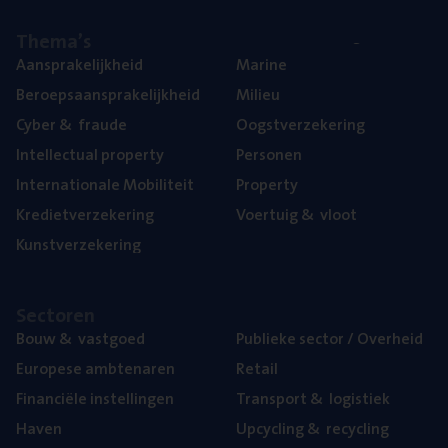
The­ma’s
Aan­spra­ke­lijk­heid
Mari­ne
Beroeps­aan­spra­ke­lijk­heid
Mili­eu
Cyber
&
fraude
Oogst­ver­ze­ke­ring
Intel­lec­tu­al property
Per­so­nen
Inter­na­ti­o­na­le Mobiliteit
Pro­per­ty
Kre­diet­ver­ze­ke­ring
Voer­tuig
&
vloot
Kunst­ver­ze­ke­ring
Sec­to­ren
Bouw
&
vastgoed
Publie­ke sec­tor / Overheid
Euro­pe­se ambtenaren
Retail
Finan­ci­ë­le instellingen
Trans­port
&
logistiek
Haven
Upcy­cling
&
recycling