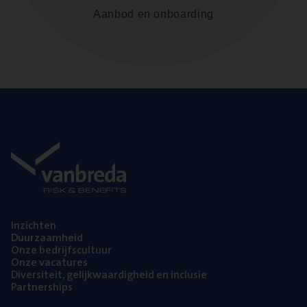
Aanbod en onboarding
Inzich­ten
Duur­zaam­heid
Onze bedrijfs­cul­tuur
Onze vaca­tu­res
Diver­si­teit, gelijk­waar­dig­heid en inclusie
Part­ner­ships