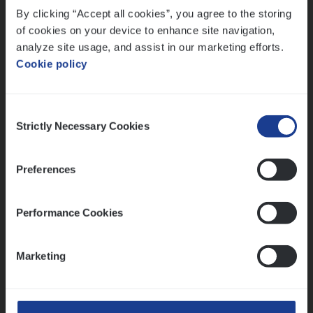
By clicking “Accept all cookies”, you agree to the storing
Meer dan collega’s: hoe Julie en Aurélie elkaar
versterken
of cookies on your device to enhance site navigation,
analyze site usage, and assist in our marketing efforts.
Mathias houdt van diepgaande dossiers én droge
Cookie policy
humor
Thalia zoekt graag oplossingen, in games én op het
werk
Consent
Strictly Necessary Cookies
Selection
Ons sollicitatieproces
Preferences
Performance Cookies
Marketing