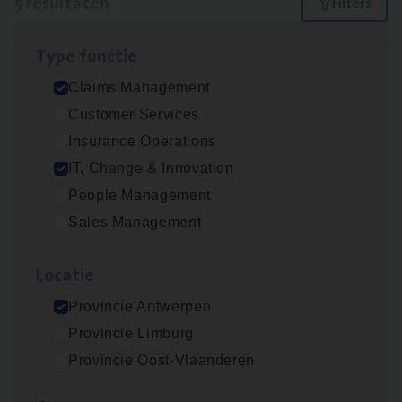
5 resultaten
Filters
Type func­tie
(Agi­le)
IT
Pro­ject Manager
Claims Management
IT, Change & Innovation
Customer Services
Antwerpen
Insurance Operations
IT, Change & Innovation
People Management
Claims­hand­ler Fleet
&
Bike
Sales Management
Claims Management
Loca­tie
Antwerpen
Provincie Antwerpen
Provincie Limburg
IT
Busi­ness Analyst
Provincie Oost-Vlaanderen
IT, Change & Innovation