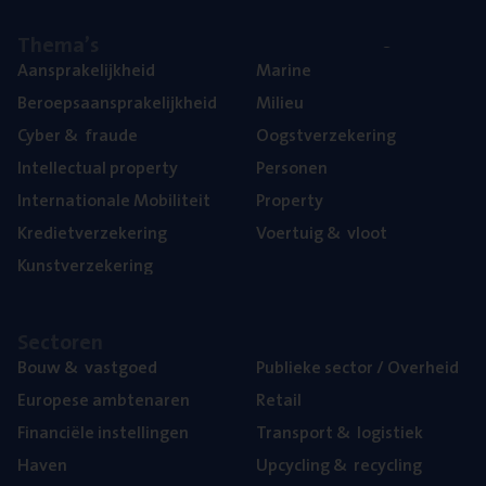
The­ma’s
Aan­spra­ke­lijk­heid
Mari­ne
Beroeps­aan­spra­ke­lijk­heid
Mili­eu
Cyber
&
fraude
Oogst­ver­ze­ke­ring
Intel­lec­tu­al property
Per­so­nen
Inter­na­ti­o­na­le Mobiliteit
Pro­per­ty
Kre­diet­ver­ze­ke­ring
Voer­tuig
&
vloot
Kunst­ver­ze­ke­ring
Sec­to­ren
Bouw
&
vastgoed
Publie­ke sec­tor / Overheid
Euro­pe­se ambtenaren
Retail
Finan­ci­ë­le instellingen
Trans­port
&
logistiek
Haven
Upcy­cling
&
recycling