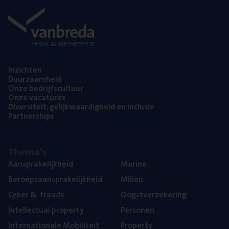
Inzich­ten
Duur­zaam­heid
Onze bedrijfs­cul­tuur
Onze vaca­tu­res
Diver­si­teit, gelijk­waar­dig­heid en inclusie
Part­ner­ships
The­ma’s
Aan­spra­ke­lijk­heid
Mari­ne
Beroeps­aan­spra­ke­lijk­heid
Mili­eu
Cyber
&
fraude
Oogst­ver­ze­ke­ring
Intel­lec­tu­al property
Per­so­nen
Inter­na­ti­o­na­le Mobiliteit
Pro­per­ty