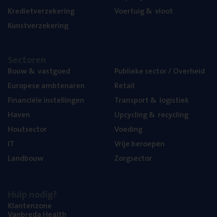
Kre­diet­ver­ze­ke­ring
Voer­tuig
&
vloot
Kunst­ver­ze­ke­ring
Sec­to­ren
Bouw
&
vastgoed
Publie­ke sec­tor / Overheid
Euro­pe­se ambtenaren
Retail
Finan­ci­ë­le instellingen
Trans­port
&
logistiek
Haven
Upcy­cling
&
recycling
Hout­sec­tor
Voe­ding
IT
Vrije beroe­pen
Land­bouw
Zorg­sec­tor
Hulp nodig?
Klan­ten­zo­ne
Van­b­re­da Health