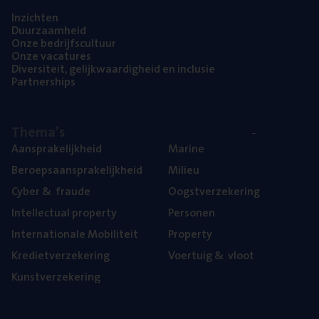
Inzich­ten
Duur­zaam­heid
Onze bedrijfs­cul­tuur
Onze vaca­tu­res
Diver­si­teit, gelijk­waar­dig­heid en inclusie
Part­ner­ships
The­ma’s
Aan­spra­ke­lijk­heid
Mari­ne
Beroeps­aan­spra­ke­lijk­heid
Mili­eu
Cyber
&
fraude
Oogst­ver­ze­ke­ring
Intel­lec­tu­al property
Per­so­nen
Inter­na­ti­o­na­le Mobiliteit
Pro­per­ty
Kre­diet­ver­ze­ke­ring
Voer­tuig
&
vloot
Kunst­ver­ze­ke­ring