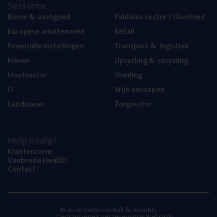
Sec­to­ren
Bouw
&
vastgoed
Publie­ke sec­tor / Overheid
Euro­pe­se ambtenaren
Retail
Finan­ci­ë­le instellingen
Trans­port
&
logistiek
Haven
Upcy­cling
&
recycling
Hout­sec­tor
Voe­ding
IT
Vrije beroe­pen
Land­bouw
Zorg­sec­tor
Hulp nodig?
Klan­ten­zo­ne
Van­b­re­da Health
Con­tact
© 2026 Vanbreda Risk & Benefits
Gedragsregels verzekeringsmakelaardij