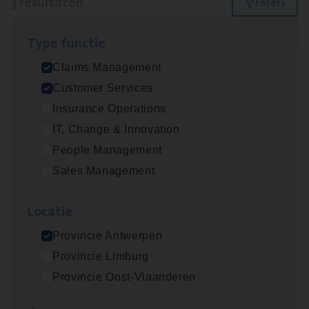
3 resultaten
Filters
Type func­tie
Claims­hand­ler Fleet
&
Bike
Claims Management
Claims Management
Customer Services
Antwerpen
Insurance Operations
IT, Change & Innovation
People Management
Cus­to­mer Care Expert
Sales Management
Hospitalisatieverzekeringen
Customer Services
Loca­tie
Antwerpen
Provincie Antwerpen
Provincie Limburg
Provincie Oost-Vlaanderen
Scha­de Expert Fleet