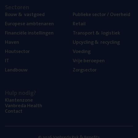
Sec­to­ren
Bouw
&
vastgoed
Publie­ke sec­tor / Overheid
Euro­pe­se ambtenaren
Retail
Finan­ci­ë­le instellingen
Trans­port
&
logistiek
Haven
Upcy­cling
&
recycling
Hout­sec­tor
Voe­ding
IT
Vrije beroe­pen
Land­bouw
Zorg­sec­tor
Hulp nodig?
Klan­ten­zo­ne
Van­b­re­da Health
Con­tact
© 2026 Vanbreda Risk & Benefits