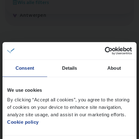
Wis alle filters
Claims Management
Antwerpen
Lees onze verhalen
Meer dan collega’s: hoe Julie en Aurélie elkaar
versterken
Consent
Details
About
Mathias houdt van diepgaande dossiers én droge
humor
Thalia zoekt graag oplossingen, in games én op het
We use cookies
werk
By clicking “Accept all cookies”, you agree to the storing
of cookies on your device to enhance site navigation,
analyze site usage, and assist in our marketing efforts.
Ons sollicitatieproces
Cookie policy