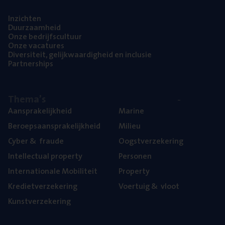
Inzich­ten
Duur­zaam­heid
Onze bedrijfs­cul­tuur
Onze vaca­tu­res
Diver­si­teit, gelijk­waar­dig­heid en inclusie
Part­ner­ships
The­ma’s
Aan­spra­ke­lijk­heid
Mari­ne
Beroeps­aan­spra­ke­lijk­heid
Mili­eu
Cyber
&
fraude
Oogst­ver­ze­ke­ring
Intel­lec­tu­al property
Per­so­nen
Inter­na­ti­o­na­le Mobiliteit
Pro­per­ty
Kre­diet­ver­ze­ke­ring
Voer­tuig
&
vloot
Kunst­ver­ze­ke­ring