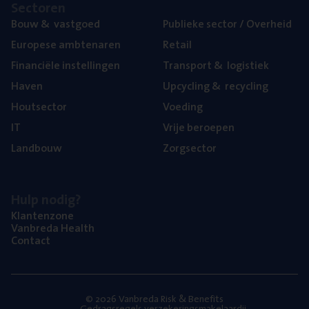
Sec­to­ren
Bouw
&
vastgoed
Publie­ke sec­tor / Overheid
Euro­pe­se ambtenaren
Retail
Finan­ci­ë­le instellingen
Trans­port
&
logistiek
Haven
Upcy­cling
&
recycling
Hout­sec­tor
Voe­ding
IT
Vrije beroe­pen
Land­bouw
Zorg­sec­tor
Hulp nodig?
Klan­ten­zo­ne
Van­b­re­da Health
Con­tact
© 2026 Vanbreda Risk & Benefits
Gedragsregels verzekeringsmakelaardij