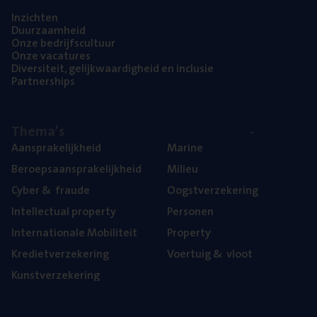
Inzich­ten
Duur­zaam­heid
Onze bedrijfs­cul­tuur
Onze vaca­tu­res
Diver­si­teit, gelijk­waar­dig­heid en inclusie
Part­ner­ships
The­ma’s
Aan­spra­ke­lijk­heid
Mari­ne
Beroeps­aan­spra­ke­lijk­heid
Mili­eu
Cyber
&
fraude
Oogst­ver­ze­ke­ring
Intel­lec­tu­al property
Per­so­nen
Inter­na­ti­o­na­le Mobiliteit
Pro­per­ty
Kre­diet­ver­ze­ke­ring
Voer­tuig
&
vloot
Kunst­ver­ze­ke­ring