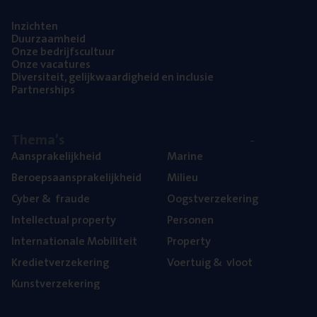
Inzich­ten
Duur­zaam­heid
Onze bedrijfs­cul­tuur
Onze vaca­tu­res
Diver­si­teit, gelijk­waar­dig­heid en inclusie
Part­ner­ships
The­ma’s
Aan­spra­ke­lijk­heid
Mari­ne
Beroeps­aan­spra­ke­lijk­heid
Mili­eu
Cyber
&
fraude
Oogst­ver­ze­ke­ring
Intel­lec­tu­al property
Per­so­nen
Inter­na­ti­o­na­le Mobiliteit
Pro­per­ty
Kre­diet­ver­ze­ke­ring
Voer­tuig
&
vloot
Kunst­ver­ze­ke­ring