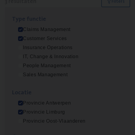
3 resultaten
Filters
Type func­tie
Claims­hand­ler Fleet
&
Bike
Claims Management
Claims Management
Customer Services
Antwerpen
Insurance Operations
IT, Change & Innovation
People Management
Cus­to­mer Care Expert
Sales Management
Hospitalisatieverzekeringen
Customer Services
Loca­tie
Antwerpen
Provincie Antwerpen
Provincie Limburg
Provincie Oost-Vlaanderen
Scha­de Expert Fleet