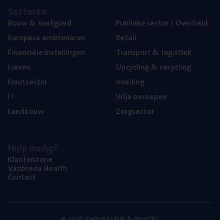
Sec­to­ren
Bouw
&
vastgoed
Publie­ke sec­tor / Overheid
Euro­pe­se ambtenaren
Retail
Finan­ci­ë­le instellingen
Trans­port
&
logistiek
Haven
Upcy­cling
&
recycling
Hout­sec­tor
Voe­ding
IT
Vrije beroe­pen
Land­bouw
Zorg­sec­tor
Hulp nodig?
Klan­ten­zo­ne
Van­b­re­da Health
Con­tact
© 2026 Vanbreda Risk & Benefits