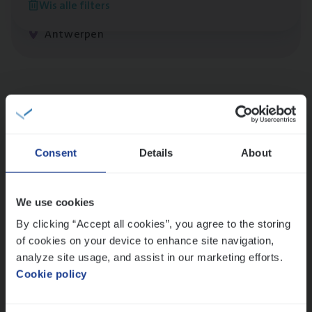
Wis alle filters
Claims Management
Antwerpen
Lees onze verhalen
Meer dan collega’s: hoe Julie en Aurélie elkaar
versterken
Consent
Details
About
Mathias houdt van diepgaande dossiers én droge
humor
Thalia zoekt graag oplossingen, in games én op het
We use cookies
werk
By clicking “Accept all cookies”, you agree to the storing
of cookies on your device to enhance site navigation,
analyze site usage, and assist in our marketing efforts.
Ons sollicitatieproces
Cookie policy