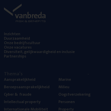
Inzich­ten
Duur­zaam­heid
Onze bedrijfs­cul­tuur
Onze vaca­tu­res
Diver­si­teit, gelijk­waar­dig­heid en inclusie
Part­ner­ships
The­ma’s
Aan­spra­ke­lijk­heid
Mari­ne
Beroeps­aan­spra­ke­lijk­heid
Mili­eu
Cyber
&
fraude
Oogst­ver­ze­ke­ring
Intel­lec­tu­al property
Per­so­nen
Inter­na­ti­o­na­le Mobiliteit
Pro­per­ty