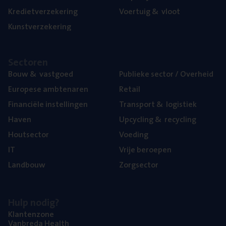
Kre­diet­ver­ze­ke­ring
Voer­tuig
&
vloot
Kunst­ver­ze­ke­ring
Sec­to­ren
Bouw
&
vastgoed
Publie­ke sec­tor / Overheid
Euro­pe­se ambtenaren
Retail
Finan­ci­ë­le instellingen
Trans­port
&
logistiek
Haven
Upcy­cling
&
recycling
Hout­sec­tor
Voe­ding
IT
Vrije beroe­pen
Land­bouw
Zorg­sec­tor
Hulp nodig?
Klan­ten­zo­ne
Van­b­re­da Health