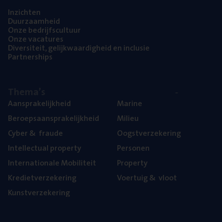
Inzich­ten
Duur­zaam­heid
Onze bedrijfs­cul­tuur
Onze vaca­tu­res
Diver­si­teit, gelijk­waar­dig­heid en inclusie
Part­ner­ships
The­ma’s
Aan­spra­ke­lijk­heid
Mari­ne
Beroeps­aan­spra­ke­lijk­heid
Mili­eu
Cyber
&
fraude
Oogst­ver­ze­ke­ring
Intel­lec­tu­al property
Per­so­nen
Inter­na­ti­o­na­le Mobiliteit
Pro­per­ty
Kre­diet­ver­ze­ke­ring
Voer­tuig
&
vloot
Kunst­ver­ze­ke­ring