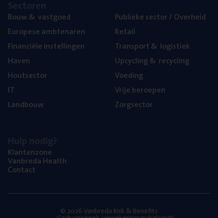
Sec­to­ren
Bouw
&
vastgoed
Publie­ke sec­tor / Overheid
Euro­pe­se ambtenaren
Retail
Finan­ci­ë­le instellingen
Trans­port
&
logistiek
Haven
Upcy­cling
&
recycling
Hout­sec­tor
Voe­ding
IT
Vrije beroe­pen
Land­bouw
Zorg­sec­tor
Hulp nodig?
Klan­ten­zo­ne
Van­b­re­da Health
Con­tact
© 2026 Vanbreda Risk & Benefits
Gedragsregels verzekeringsmakelaardij