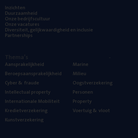
Inzich­ten
Duur­zaam­heid
Onze bedrijfs­cul­tuur
Onze vaca­tu­res
Diver­si­teit, gelijk­waar­dig­heid en inclusie
Part­ner­ships
The­ma’s
Aan­spra­ke­lijk­heid
Mari­ne
Beroeps­aan­spra­ke­lijk­heid
Mili­eu
Cyber
&
fraude
Oogst­ver­ze­ke­ring
Intel­lec­tu­al property
Per­so­nen
Inter­na­ti­o­na­le Mobiliteit
Pro­per­ty
Kre­diet­ver­ze­ke­ring
Voer­tuig
&
vloot
Kunst­ver­ze­ke­ring