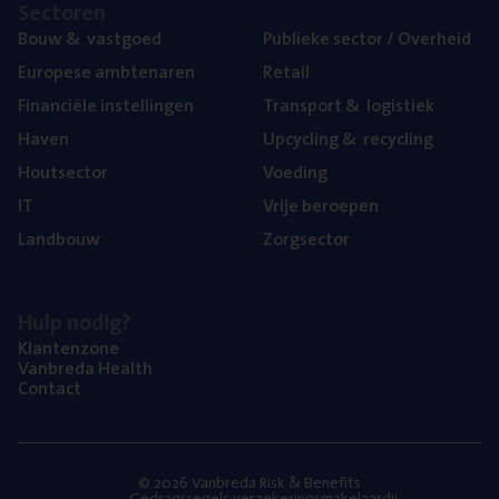
Sec­to­ren
Bouw
&
vastgoed
Publie­ke sec­tor / Overheid
Euro­pe­se ambtenaren
Retail
Finan­ci­ë­le instellingen
Trans­port
&
logistiek
Haven
Upcy­cling
&
recycling
Hout­sec­tor
Voe­ding
IT
Vrije beroe­pen
Land­bouw
Zorg­sec­tor
Hulp nodig?
Klan­ten­zo­ne
Van­b­re­da Health
Con­tact
© 2026 Vanbreda Risk & Benefits
Gedragsregels verzekeringsmakelaardij