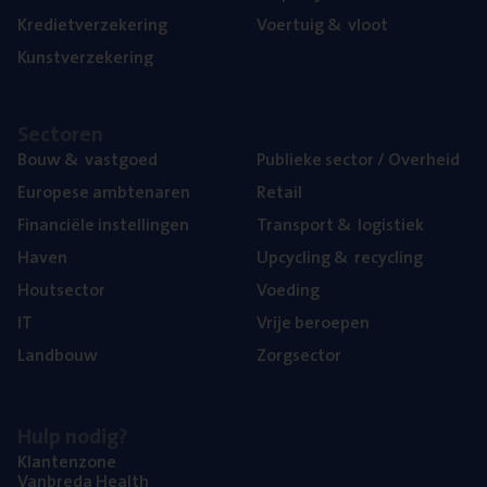
Kre­diet­ver­ze­ke­ring
Voer­tuig
&
vloot
Kunst­ver­ze­ke­ring
Sec­to­ren
Bouw
&
vastgoed
Publie­ke sec­tor / Overheid
Euro­pe­se ambtenaren
Retail
Finan­ci­ë­le instellingen
Trans­port
&
logistiek
Haven
Upcy­cling
&
recycling
Hout­sec­tor
Voe­ding
IT
Vrije beroe­pen
Land­bouw
Zorg­sec­tor
Hulp nodig?
Klan­ten­zo­ne
Van­b­re­da Health