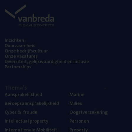
Inzich­ten
Duur­zaam­heid
Onze bedrijfs­cul­tuur
Onze vaca­tu­res
Diver­si­teit, gelijk­waar­dig­heid en inclusie
Part­ner­ships
The­ma’s
Aan­spra­ke­lijk­heid
Mari­ne
Beroeps­aan­spra­ke­lijk­heid
Mili­eu
Cyber
&
fraude
Oogst­ver­ze­ke­ring
Intel­lec­tu­al property
Per­so­nen
Inter­na­ti­o­na­le Mobiliteit
Pro­per­ty