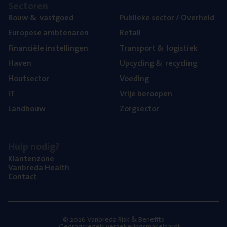
Sec­to­ren
Bouw
&
vastgoed
Publie­ke sec­tor / Overheid
Euro­pe­se ambtenaren
Retail
Finan­ci­ë­le instellingen
Trans­port
&
logistiek
Haven
Upcy­cling
&
recycling
Hout­sec­tor
Voe­ding
IT
Vrije beroe­pen
Land­bouw
Zorg­sec­tor
Hulp nodig?
Klan­ten­zo­ne
Van­b­re­da Health
Con­tact
© 2026 Vanbreda Risk & Benefits
Gedragsregels verzekeringsmakelaardij