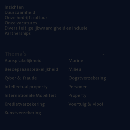
Inzich­ten
Duur­zaam­heid
Onze bedrijfs­cul­tuur
Onze vaca­tu­res
Diver­si­teit, gelijk­waar­dig­heid en inclusie
Part­ner­ships
The­ma’s
Aan­spra­ke­lijk­heid
Mari­ne
Beroeps­aan­spra­ke­lijk­heid
Mili­eu
Cyber
&
fraude
Oogst­ver­ze­ke­ring
Intel­lec­tu­al property
Per­so­nen
Inter­na­ti­o­na­le Mobiliteit
Pro­per­ty
Kre­diet­ver­ze­ke­ring
Voer­tuig
&
vloot
Kunst­ver­ze­ke­ring