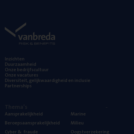
Inzich­ten
Duur­zaam­heid
Onze bedrijfs­cul­tuur
Onze vaca­tu­res
Diver­si­teit, gelijk­waar­dig­heid en inclusie
Part­ner­ships
The­ma’s
Aan­spra­ke­lijk­heid
Mari­ne
Beroeps­aan­spra­ke­lijk­heid
Mili­eu
Cyber
&
fraude
Oogst­ver­ze­ke­ring