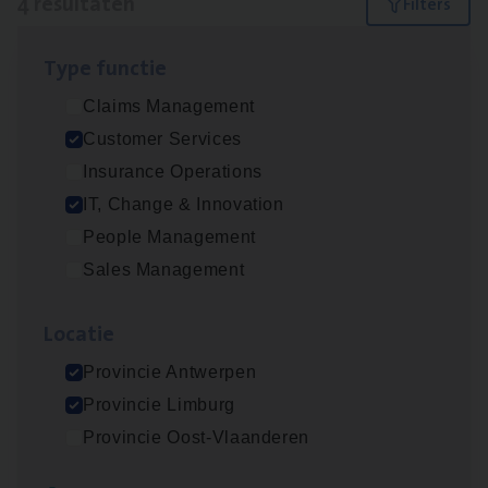
4 resultaten
Filters
Type func­tie
Test Ana­lyst
Claims Management
IT, Change & Innovation
Customer Services
Antwerpen
Insurance Operations
IT, Change & Innovation
People Management
IT
Busi­ness Analyst
Sales Management
IT, Change & Innovation
Loca­tie
Antwerpen
Provincie Antwerpen
Provincie Limburg
Cus­to­mer Care Expert
Provincie Oost-Vlaanderen
Hospitalisatieverzekeringen