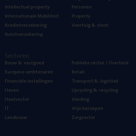
Intel­lec­tu­al property
Per­so­nen
Inter­na­ti­o­na­le Mobiliteit
Pro­per­ty
Kre­diet­ver­ze­ke­ring
Voer­tuig
&
vloot
Kunst­ver­ze­ke­ring
Sec­to­ren
Bouw
&
vastgoed
Publie­ke sec­tor / Overheid
Euro­pe­se ambtenaren
Retail
Finan­ci­ë­le instellingen
Trans­port
&
logistiek
Haven
Upcy­cling
&
recycling
Hout­sec­tor
Voe­ding
IT
Vrije beroe­pen
Land­bouw
Zorg­sec­tor