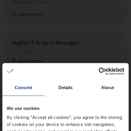
Wis alle filters
Customer Services
Antwerpen
(Agi­le)
IT
Pro­ject Manager
IT, Change & Innovation
Antwerpen
Lees onze verhalen
Consent
Details
About
Meer dan collega’s: hoe Julie en Aurélie elkaar
versterken
We use cookies
Mathias houdt van diepgaande dossiers én droge
By clicking “Accept all cookies”, you agree to the storing
humor
of cookies on your device to enhance site navigation,