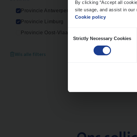
By clicking “Accept all cooki
An
site usage, and assist in our 
Provincie Antwerpen
Cookie policy
Provincie Limburg
Consent
Provincie Oost-Vlaanderen
Strictly Necessary Cookies
Selection
IT
Bu
IT, C
Wis alle filters
An