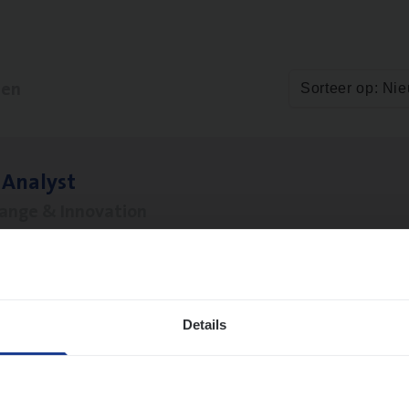
ten
Sorteer op: Ni
 Ana­lyst
hange & Innovation
twerpen
Details
le)
IT
Pro­ject Manager
hange & Innovation