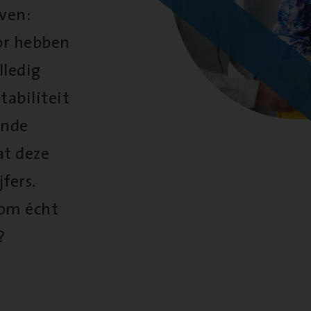
oven:
oor hebben
lledig
tabiliteit
ende
at deze
fers.
 om écht
?