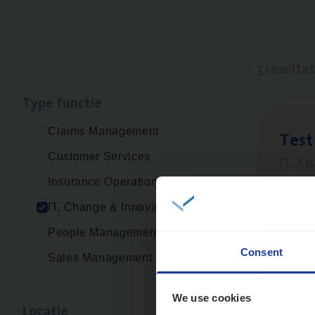
3 resulta
Type func­tie
Claims Management
Test
Customer Services
IT, C
Insurance Operations
An
IT, Change & Innovation
People Management
Consent
Sales Management
(Agi­
IT, C
We use cookies
Loca­tie