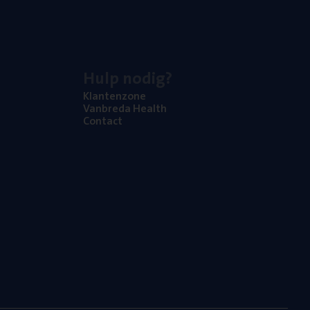
Hulp nodig?
Klan­ten­zo­ne
Van­b­re­da Health
Con­tact