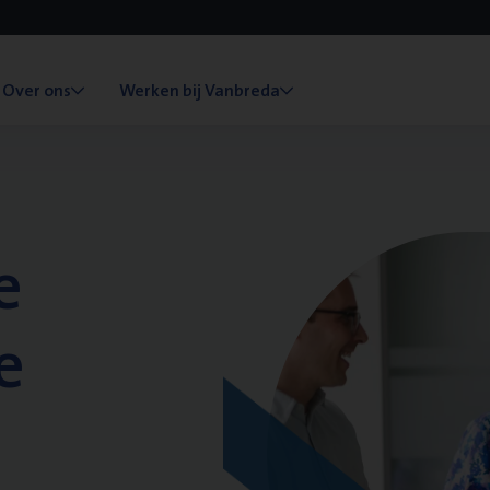
Over ons
Werken bij Vanbreda
e
e