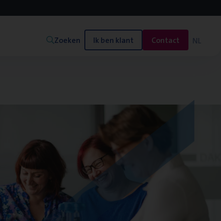
Zoeken
Ik ben klant
Contact
NL