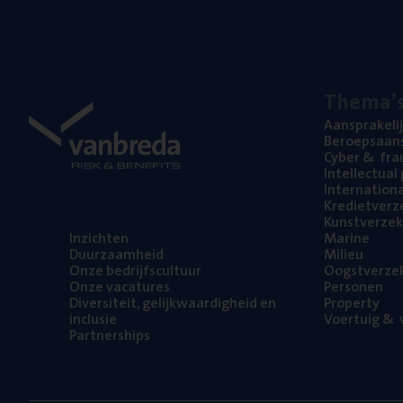
The­ma’
Aan­spra­ke­li
Beroeps­aan­s
Cyber
&
fra
Intel­lec­tu­a
Inter­na­ti­o­
Kre­diet­ver­z
Kunst­ver­ze­k
Inzich­ten
Mari­ne
Duur­zaam­heid
Mili­eu
Onze bedrijfs­cul­tuur
Oogst­ver­ze­
Onze vaca­tu­res
Per­so­nen
Diver­si­teit, gelijk­waar­dig­heid en
Pro­per­ty
inclusie
Voer­tuig
&
v
Part­ner­ships