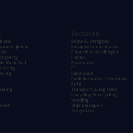
s
Sec­to­ren
jk­heid
Bouw
&
vastgoed
pra­ke­lijk­heid
Euro­pe­se ambtenaren
ude
Finan­ci­ë­le instellingen
l property
Haven
na­le Mobiliteit
Hout­sec­tor
e­ke­ring
IT
e­ring
Land­bouw
Publie­ke sec­tor / Overheid
Retail
ke­ring
Trans­port
&
logistiek
Upcy­cling
&
recycling
Voe­ding
loot
Vrije beroe­pen
Zorg­sec­tor