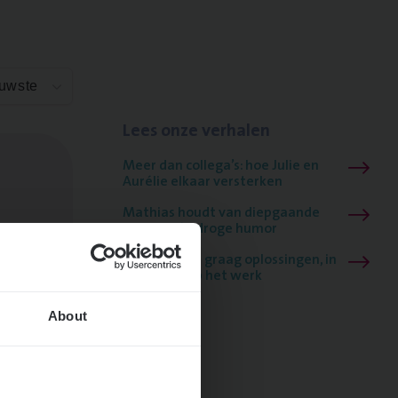
euwste
Lees onze verhalen
Meer dan collega’s: hoe Julie en
Aurélie elkaar versterken
Mathias houdt van diepgaande
dossiers én droge humor
Thalia zoekt graag oplossingen, in
games én op het werk
About