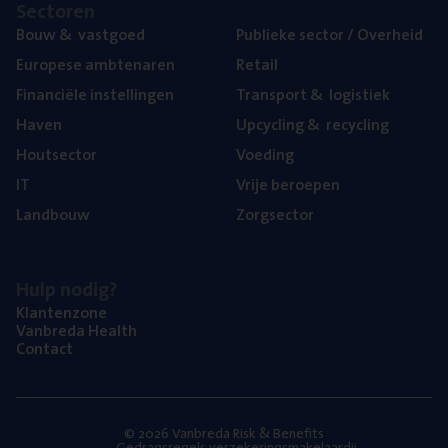
Sec­to­ren
Bouw
&
vastgoed
Publie­ke sec­tor / Overheid
Euro­pe­se ambtenaren
Retail
Finan­ci­ë­le instellingen
Trans­port
&
logistiek
Haven
Upcy­cling
&
recycling
Hout­sec­tor
Voe­ding
IT
Vrije beroe­pen
Land­bouw
Zorg­sec­tor
Hulp nodig?
Klan­ten­zo­ne
Van­b­re­da Health
Con­tact
© 2026 Vanbreda Risk & Benefits
Gedragsregels verzekeringsmakelaardij