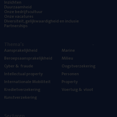
Inzich­ten
Duur­zaam­heid
Onze bedrijfs­cul­tuur
Onze vaca­tu­res
Diver­si­teit, gelijk­waar­dig­heid en inclusie
Part­ner­ships
The­ma’s
Aan­spra­ke­lijk­heid
Mari­ne
Beroeps­aan­spra­ke­lijk­heid
Mili­eu
Cyber
&
fraude
Oogst­ver­ze­ke­ring
Intel­lec­tu­al property
Per­so­nen
Inter­na­ti­o­na­le Mobiliteit
Pro­per­ty
Kre­diet­ver­ze­ke­ring
Voer­tuig
&
vloot
Kunst­ver­ze­ke­ring
Sec­to­ren