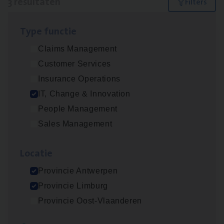
3 resultaten
Filters
Type func­tie
(Agi­le)
IT
Pro­ject Manager
Claims Management
IT, Change & Innovation
Customer Services
Antwerpen
Insurance Operations
IT, Change & Innovation
People Management
IT
Busi­ness Analyst
Sales Management
IT, Change & Innovation
Loca­tie
Antwerpen
Provincie Antwerpen
Provincie Limburg
Test Ana­lyst
Provincie Oost-Vlaanderen
IT, Change & Innovation