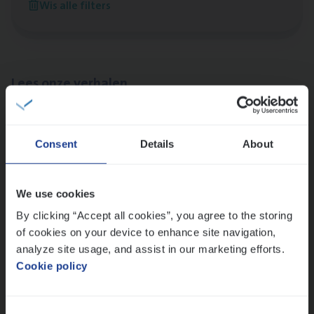
Wis alle filters
Antwerpen
Lees onze verhalen
Meer dan collega’s: hoe Julie en Aurélie elkaar
versterken
Consent
Details
About
Mathias houdt van diepgaande dossiers én droge
humor
Thalia zoekt graag oplossingen, in games én op het
We use cookies
werk
By clicking “Accept all cookies”, you agree to the storing
of cookies on your device to enhance site navigation,
analyze site usage, and assist in our marketing efforts.
Ons sollicitatieproces
Cookie policy