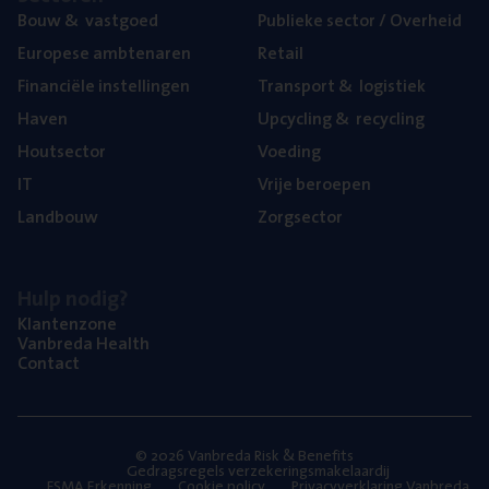
Bouw
&
vastgoed
Publie­ke sec­tor / Overheid
Euro­pe­se ambtenaren
Retail
Finan­ci­ë­le instellingen
Trans­port
&
logistiek
Haven
Upcy­cling
&
recycling
Hout­sec­tor
Voe­ding
IT
Vrije beroe­pen
Land­bouw
Zorg­sec­tor
Hulp nodig?
Klan­ten­zo­ne
Van­b­re­da Health
Con­tact
© 2026 Vanbreda Risk & Benefits
Gedragsregels verzekeringsmakelaardij
FSMA Erkenning
Cookie policy
Privacyverklaring Vanbreda