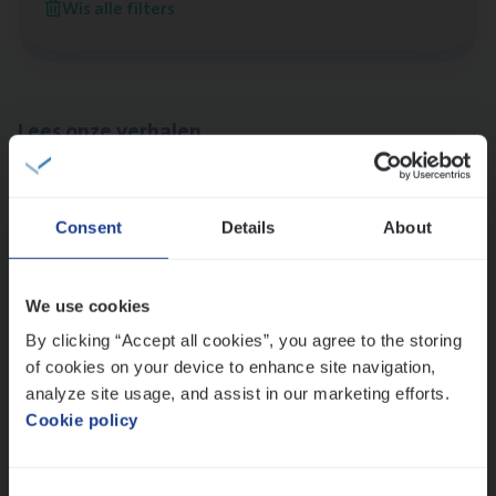
Wis alle filters
Antwerpen
Lees onze verhalen
Meer dan collega’s: hoe Julie en Aurélie elkaar
versterken
Consent
Details
About
Mathias houdt van diepgaande dossiers én droge
humor
Thalia zoekt graag oplossingen, in games én op het
We use cookies
werk
By clicking “Accept all cookies”, you agree to the storing
of cookies on your device to enhance site navigation,
analyze site usage, and assist in our marketing efforts.
Ons sollicitatieproces
Cookie policy