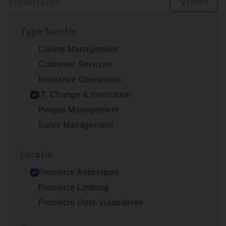
3 resultaten
Filters
Type func­tie
(Agi­le)
IT
Pro­ject Manager
Claims Management
IT, Change & Innovation
Customer Services
Antwerpen
Insurance Operations
IT, Change & Innovation
People Management
IT
Busi­ness Analyst
Sales Management
IT, Change & Innovation
Loca­tie
Antwerpen
Provincie Antwerpen
Provincie Limburg
Test Ana­lyst
Provincie Oost-Vlaanderen
IT, Change & Innovation