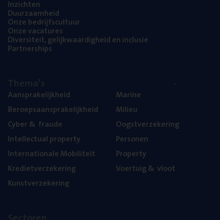
Inzich­ten
Duur­zaam­heid
Onze bedrijfs­cul­tuur
Onze vaca­tu­res
Diver­si­teit, gelijk­waar­dig­heid en inclusie
Part­ner­ships
The­ma’s
Aan­spra­ke­lijk­heid
Mari­ne
Beroeps­aan­spra­ke­lijk­heid
Mili­eu
Cyber
&
fraude
Oogst­ver­ze­ke­ring
Intel­lec­tu­al property
Per­so­nen
Inter­na­ti­o­na­le Mobiliteit
Pro­per­ty
Kre­diet­ver­ze­ke­ring
Voer­tuig
&
vloot
Kunst­ver­ze­ke­ring
Sec­to­ren