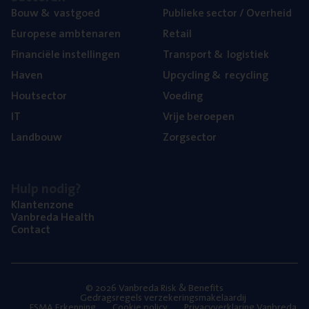
Bouw
&
vastgoed
Publie­ke sec­tor / Overheid
Euro­pe­se ambtenaren
Retail
Finan­ci­ë­le instellingen
Trans­port
&
logistiek
Haven
Upcy­cling
&
recycling
Hout­sec­tor
Voe­ding
IT
Vrije beroe­pen
Land­bouw
Zorg­sec­tor
Hulp nodig?
Klan­ten­zo­ne
Van­b­re­da Health
Con­tact
© 2026 Vanbreda Risk & Benefits
Gedragsregels verzekeringsmakelaardij
FSMA Erkenning
Cookie policy
Privacyverklaring Vanbreda