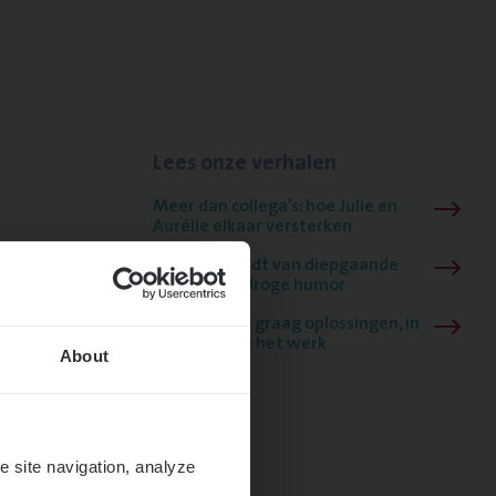
Lees onze verhalen
Meer dan collega’s: hoe Julie en
Aurélie elkaar versterken
Mathias houdt van diepgaande
dossiers én droge humor
Thalia zoekt graag oplossingen, in
games én op het werk
About
e site navigation, analyze