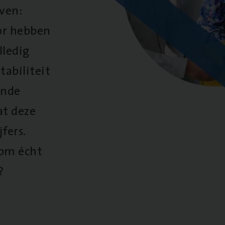
oven:
oor hebben
lledig
tabiliteit
ende
at deze
fers.
 om écht
?