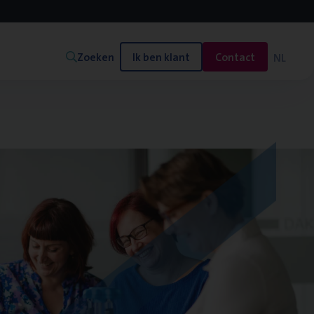
Zoeken
Ik ben klant
Contact
NL