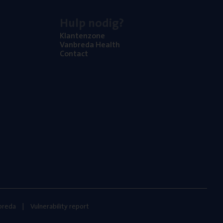
Hulp nodig?
Klan­ten­zo­ne
Van­b­re­da Health
Con­tact
nbreda
Vulnerability report