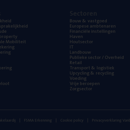
s
Sec­to­ren
jk­heid
Bouw
&
vastgoed
pra­ke­lijk­heid
Euro­pe­se ambtenaren
ude
Finan­ci­ë­le instellingen
l property
Haven
na­le Mobiliteit
Hout­sec­tor
e­ke­ring
IT
e­ring
Land­bouw
Publie­ke sec­tor / Overheid
Retail
ke­ring
Trans­port
&
logistiek
Upcy­cling
&
recycling
Voe­ding
loot
Vrije beroe­pen
Zorg­sec­tor
kelaardij
FSMA Erkenning
Cookie policy
Privacyverklaring Va