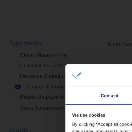
Type func­tie
Geen re
Claims Management
Customer Services
Insurance Operations
IT, Change & Innovation
Consent
People Management
Sales Management
We use cookies
By clicking “Accept all cooki
Loca­tie
site usage, and assist in our 