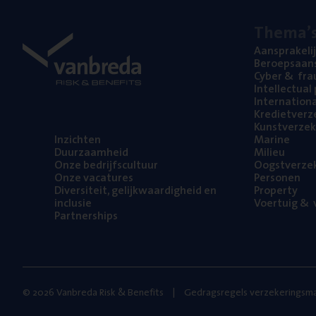
The­ma’
Aan­spra­ke­li
Beroeps­aan­s
Cyber
&
fra
Intel­lec­tu­a
Inter­na­ti­o­
Kre­diet­ver­z
Kunst­ver­ze­k
Inzich­ten
Mari­ne
Duur­zaam­heid
Mili­eu
Onze bedrijfs­cul­tuur
Oogst­ver­ze­
Onze vaca­tu­res
Per­so­nen
Diver­si­teit, gelijk­waar­dig­heid en
Pro­per­ty
inclusie
Voer­tuig
&
v
Part­ner­ships
© 2026 Vanbreda Risk & Benefits
Gedragsregels verzekeringsma