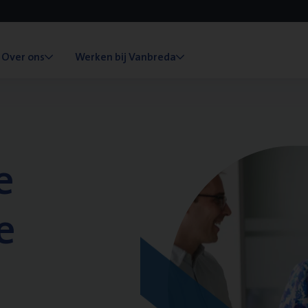
Over ons
Werken bij Vanbreda
e
e