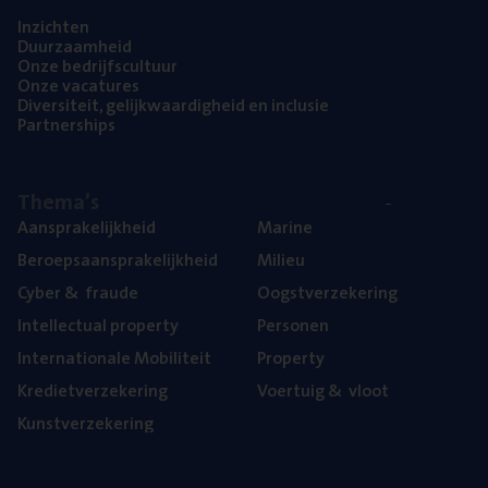
Inzich­ten
Duur­zaam­heid
Onze bedrijfs­cul­tuur
Onze vaca­tu­res
Diver­si­teit, gelijk­waar­dig­heid en inclusie
Part­ner­ships
The­ma’s
Aan­spra­ke­lijk­heid
Mari­ne
Beroeps­aan­spra­ke­lijk­heid
Mili­eu
Cyber
&
fraude
Oogst­ver­ze­ke­ring
Intel­lec­tu­al property
Per­so­nen
Inter­na­ti­o­na­le Mobiliteit
Pro­per­ty
Kre­diet­ver­ze­ke­ring
Voer­tuig
&
vloot
Kunst­ver­ze­ke­ring