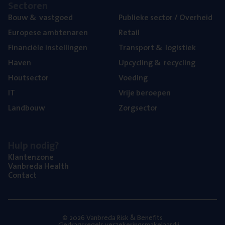
Sec­to­ren
Bouw
&
vastgoed
Publie­ke sec­tor / Overheid
Euro­pe­se ambtenaren
Retail
Finan­ci­ë­le instellingen
Trans­port
&
logistiek
Haven
Upcy­cling
&
recycling
Hout­sec­tor
Voe­ding
IT
Vrije beroe­pen
Land­bouw
Zorg­sec­tor
Hulp nodig?
Klan­ten­zo­ne
Van­b­re­da Health
Con­tact
© 2026 Vanbreda Risk & Benefits
Gedragsregels verzekeringsmakelaardij