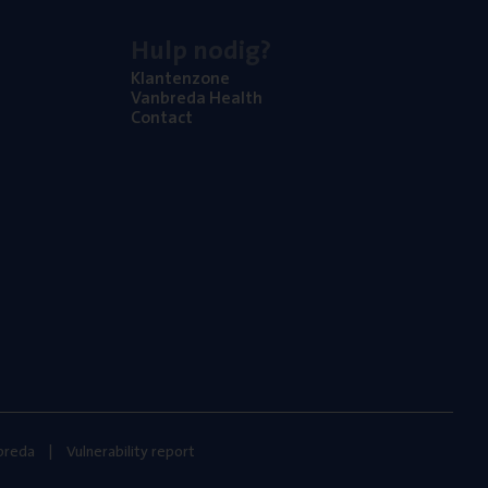
Hulp nodig?
Klan­ten­zo­ne
Van­b­re­da Health
Con­tact
nbreda
Vulnerability report