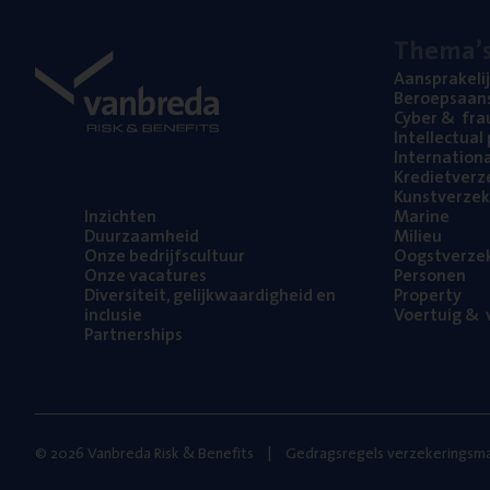
The­ma’
Aan­spra­ke­li
Beroeps­aan­s
Cyber
&
fra
Intel­lec­tu­a
Inter­na­ti­o­
Kre­diet­ver­z
Kunst­ver­ze­k
Inzich­ten
Mari­ne
Duur­zaam­heid
Mili­eu
Onze bedrijfs­cul­tuur
Oogst­ver­ze­
Onze vaca­tu­res
Per­so­nen
Diver­si­teit, gelijk­waar­dig­heid en
Pro­per­ty
inclusie
Voer­tuig
&
v
Part­ner­ships
© 2026 Vanbreda Risk & Benefits
Gedragsregels verzekeringsma