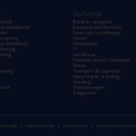
s
Sec­to­ren
jk­heid
Bouw
&
vastgoed
pra­ke­lijk­heid
Euro­pe­se ambtenaren
ude
Finan­ci­ë­le instellingen
l property
Haven
na­le Mobiliteit
Hout­sec­tor
e­ke­ring
IT
e­ring
Land­bouw
Publie­ke sec­tor / Overheid
Retail
ke­ring
Trans­port
&
logistiek
Upcy­cling
&
recycling
Voe­ding
loot
Vrije beroe­pen
Zorg­sec­tor
kelaardij
FSMA Erkenning
Cookie policy
Privacyverklaring Va