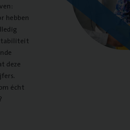
oven:
oor hebben
lledig
tabiliteit
ende
at deze
fers.
 om écht
?