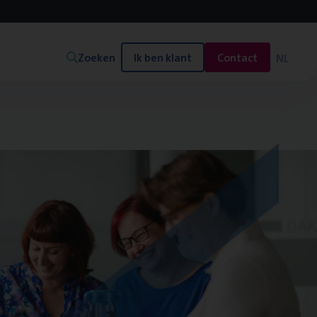
Zoeken
Ik ben klant
Contact
NL