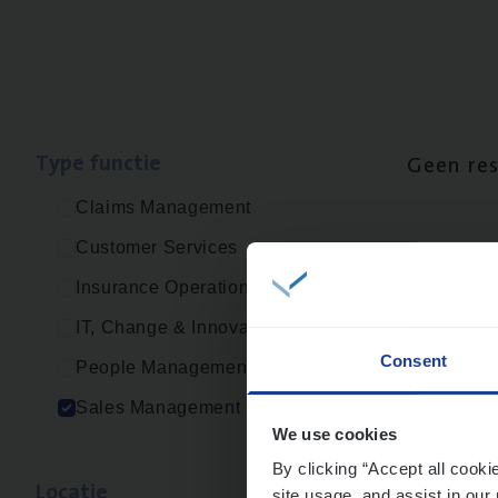
Type func­tie
Geen re
Claims Management
Customer Services
Insurance Operations
IT, Change & Innovation
Consent
People Management
Sales Management
We use cookies
By clicking “Accept all cooki
Loca­tie
site usage, and assist in our 