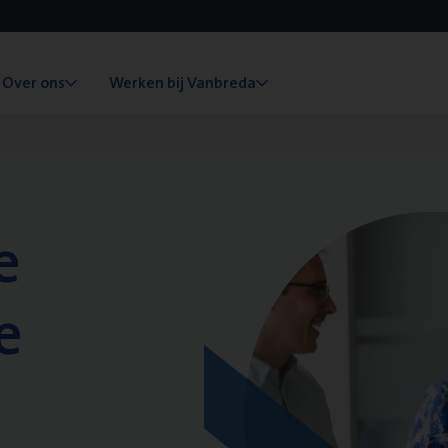
Over ons
Werken bij Vanbreda
e
e