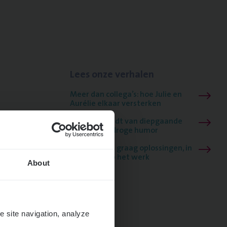
Lees onze verhalen
Meer dan collega’s: hoe Julie en
Aurélie elkaar versterken
Mathias houdt van diepgaande
dossiers én droge humor
Thalia zoekt graag oplossingen, in
games én op het werk
About
e site navigation, analyze