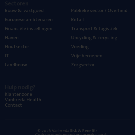
Sec­to­ren
Bouw
&
vastgoed
Publie­ke sec­tor / Overheid
Euro­pe­se ambtenaren
Retail
Finan­ci­ë­le instellingen
Trans­port
&
logistiek
Haven
Upcy­cling
&
recycling
Hout­sec­tor
Voe­ding
IT
Vrije beroe­pen
Land­bouw
Zorg­sec­tor
Hulp nodig?
Klan­ten­zo­ne
Van­b­re­da Health
Con­tact
© 2026 Vanbreda Risk & Benefits
Gedragsregels verzekeringsmakelaardij