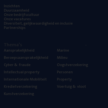
Inzich­ten
Duur­zaam­heid
Onze bedrijfs­cul­tuur
Onze vaca­tu­res
Diver­si­teit, gelijk­waar­dig­heid en inclusie
Part­ner­ships
The­ma’s
Aan­spra­ke­lijk­heid
Mari­ne
Beroeps­aan­spra­ke­lijk­heid
Mili­eu
Cyber
&
fraude
Oogst­ver­ze­ke­ring
Intel­lec­tu­al property
Per­so­nen
Inter­na­ti­o­na­le Mobiliteit
Pro­per­ty
Kre­diet­ver­ze­ke­ring
Voer­tuig
&
vloot
Kunst­ver­ze­ke­ring