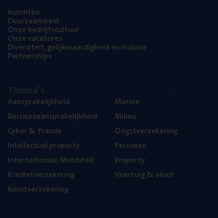
Inzich­ten
Duur­zaam­heid
Onze bedrijfs­cul­tuur
Onze vaca­tu­res
Diver­si­teit, gelijk­waar­dig­heid en inclusie
Part­ner­ships
The­ma’s
Aan­spra­ke­lijk­heid
Mari­ne
Beroeps­aan­spra­ke­lijk­heid
Mili­eu
Cyber
&
fraude
Oogst­ver­ze­ke­ring
Intel­lec­tu­al property
Per­so­nen
Inter­na­ti­o­na­le Mobiliteit
Pro­per­ty
Kre­diet­ver­ze­ke­ring
Voer­tuig
&
vloot
Kunst­ver­ze­ke­ring