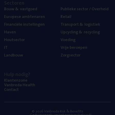
Sec­to­ren
Bouw
&
vastgoed
Publie­ke sec­tor / Overheid
Euro­pe­se ambtenaren
Retail
Finan­ci­ë­le instellingen
Trans­port
&
logistiek
Haven
Upcy­cling
&
recycling
Hout­sec­tor
Voe­ding
IT
Vrije beroe­pen
Land­bouw
Zorg­sec­tor
Hulp nodig?
Klan­ten­zo­ne
Van­b­re­da Health
Con­tact
© 2026 Vanbreda Risk & Benefits
Gedragsregels verzekeringsmakelaardij