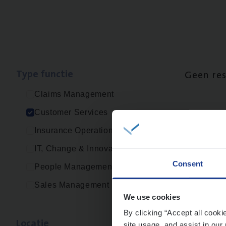
Type func­tie
Geen re
Claims Management
Customer Services
Insurance Operations
IT, Change & Innovation
Consent
People Management
Sales Management
We use cookies
By clicking “Accept all cooki
Loca­tie
site usage, and assist in our 