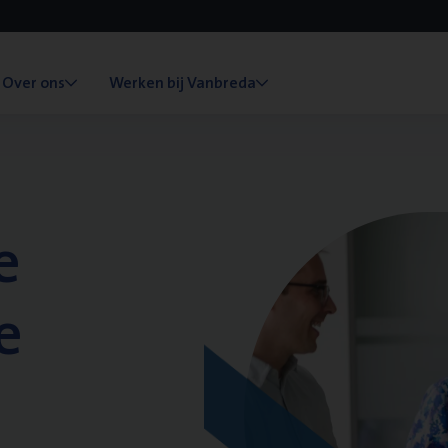
Over ons
Werken bij Vanbreda
e
e