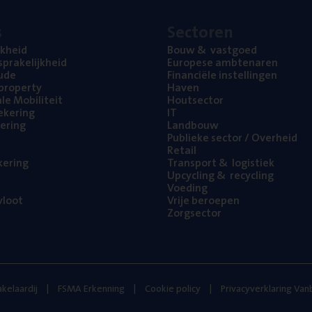
s
Sec­to­ren
jk­heid
Bouw
&
vastgoed
pra­ke­lijk­heid
Euro­pe­se ambtenaren
ude
Finan­ci­ë­le instellingen
l property
Haven
na­le Mobiliteit
Hout­sec­tor
e­ke­ring
IT
e­ring
Land­bouw
Publie­ke sec­tor / Overheid
Retail
ke­ring
Trans­port
&
logistiek
Upcy­cling
&
recycling
Voe­ding
loot
Vrije beroe­pen
Zorg­sec­tor
kelaardij
FSMA Erkenning
Cookie policy
Privacyverklaring Va