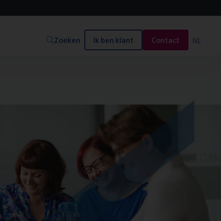
Zoeken
Ik ben klant
Contact
NL