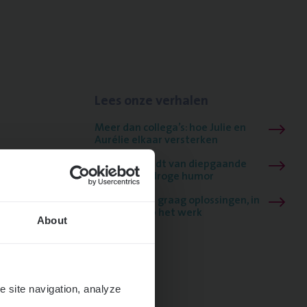
Lees onze verhalen
Meer dan collega’s: hoe Julie en
Aurélie elkaar versterken
Mathias houdt van diepgaande
dossiers én droge humor
Thalia zoekt graag oplossingen, in
games én op het werk
About
e site navigation, analyze