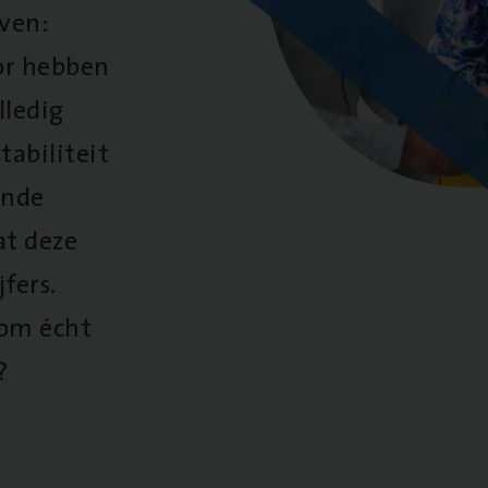
oven:
oor hebben
lledig
tabiliteit
ende
at deze
fers.
 om écht
?