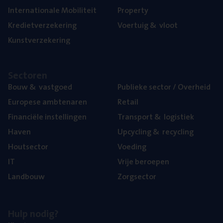
Inter­na­ti­o­na­le Mobiliteit
Pro­per­ty
Kre­diet­ver­ze­ke­ring
Voer­tuig
&
vloot
Kunst­ver­ze­ke­ring
Sec­to­ren
Bouw
&
vastgoed
Publie­ke sec­tor / Overheid
Euro­pe­se ambtenaren
Retail
Finan­ci­ë­le instellingen
Trans­port
&
logistiek
Haven
Upcy­cling
&
recycling
Hout­sec­tor
Voe­ding
IT
Vrije beroe­pen
Land­bouw
Zorg­sec­tor
Hulp nodig?