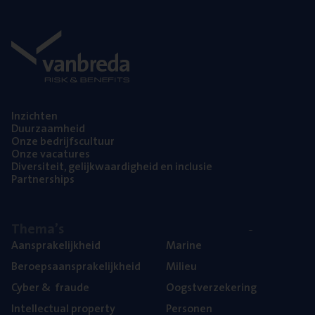
Inzich­ten
Duur­zaam­heid
Onze bedrijfs­cul­tuur
Onze vaca­tu­res
Diver­si­teit, gelijk­waar­dig­heid en inclusie
Part­ner­ships
The­ma’s
Aan­spra­ke­lijk­heid
Mari­ne
Beroeps­aan­spra­ke­lijk­heid
Mili­eu
Cyber
&
fraude
Oogst­ver­ze­ke­ring
Intel­lec­tu­al property
Per­so­nen