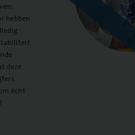
oven:
oor hebben
lledig
tabiliteit
ende
at deze
fers.
 om écht
?