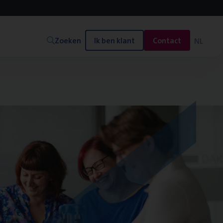
Zoeken
Ik ben klant
Contact
NL