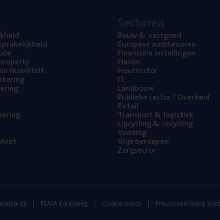
s
Sec­to­ren
jk­heid
Bouw
&
vastgoed
pra­ke­lijk­heid
Euro­pe­se ambtenaren
ude
Finan­ci­ë­le instellingen
l property
Haven
na­le Mobiliteit
Hout­sec­tor
e­ke­ring
IT
e­ring
Land­bouw
Publie­ke sec­tor / Overheid
Retail
ke­ring
Trans­port
&
logistiek
Upcy­cling
&
recycling
Voe­ding
loot
Vrije beroe­pen
Zorg­sec­tor
kelaardij
FSMA Erkenning
Cookie policy
Privacyverklaring Va