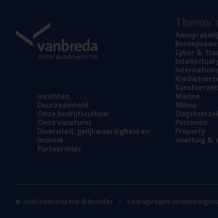
The­ma’
Aan­spra­ke­li
Beroeps­aan­s
Cyber
&
fra
Intel­lec­tu­a
Inter­na­ti­o­
Kre­diet­ver­z
Kunst­ver­ze­k
Inzich­ten
Mari­ne
Duur­zaam­heid
Mili­eu
Onze bedrijfs­cul­tuur
Oogst­ver­ze­
Onze vaca­tu­res
Per­so­nen
Diver­si­teit, gelijk­waar­dig­heid en
Pro­per­ty
inclusie
Voer­tuig
&
v
Part­ner­ships
© 2026 Vanbreda Risk & Benefits
Gedragsregels verzekeringsma