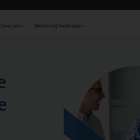
Over ons
Werken bij Vanbreda
e
e