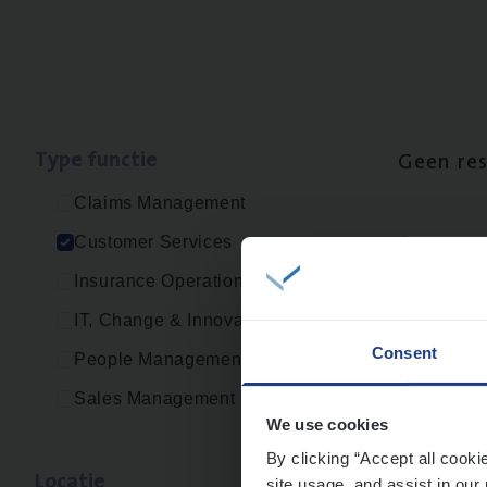
Type func­tie
Geen re
Claims Management
Customer Services
Insurance Operations
IT, Change & Innovation
Consent
People Management
Sales Management
We use cookies
By clicking “Accept all cooki
Loca­tie
site usage, and assist in our 