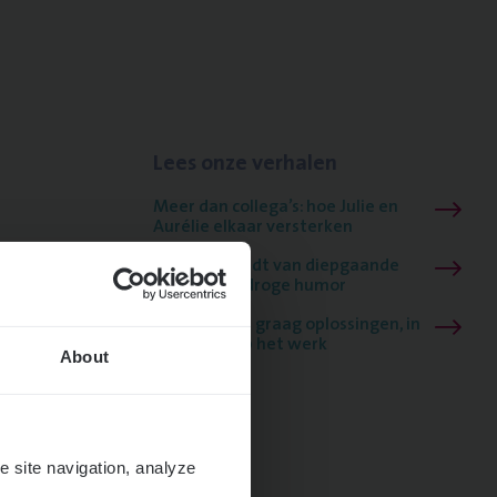
Lees onze verhalen
Meer dan collega’s: hoe Julie en
Aurélie elkaar versterken
Mathias houdt van diepgaande
dossiers én droge humor
Thalia zoekt graag oplossingen, in
games én op het werk
About
e site navigation, analyze