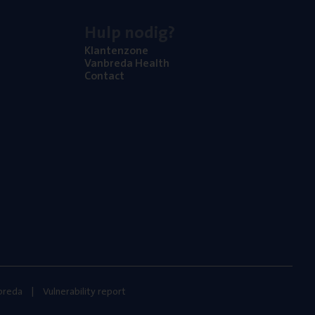
Hulp nodig?
Klan­ten­zo­ne
Van­b­re­da Health
Con­tact
nbreda
Vulnerability report