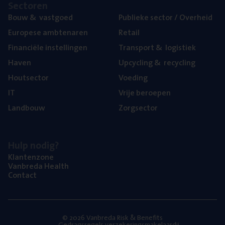
Sec­to­ren
Bouw
&
vastgoed
Publie­ke sec­tor / Overheid
Euro­pe­se ambtenaren
Retail
Finan­ci­ë­le instellingen
Trans­port
&
logistiek
Haven
Upcy­cling
&
recycling
Hout­sec­tor
Voe­ding
IT
Vrije beroe­pen
Land­bouw
Zorg­sec­tor
Hulp nodig?
Klan­ten­zo­ne
Van­b­re­da Health
Con­tact
© 2026 Vanbreda Risk & Benefits
Gedragsregels verzekeringsmakelaardij