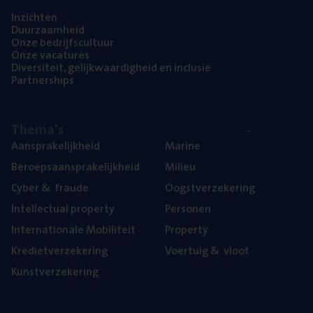
Inzich­ten
Duur­zaam­heid
Onze bedrijfs­cul­tuur
Onze vaca­tu­res
Diver­si­teit, gelijk­waar­dig­heid en inclusie
Part­ner­ships
The­ma’s
Aan­spra­ke­lijk­heid
Mari­ne
Beroeps­aan­spra­ke­lijk­heid
Mili­eu
Cyber
&
fraude
Oogst­ver­ze­ke­ring
Intel­lec­tu­al property
Per­so­nen
Inter­na­ti­o­na­le Mobiliteit
Pro­per­ty
Kre­diet­ver­ze­ke­ring
Voer­tuig
&
vloot
Kunst­ver­ze­ke­ring