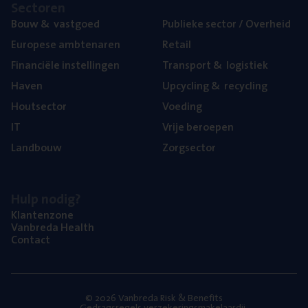
Sec­to­ren
Bouw
&
vastgoed
Publie­ke sec­tor / Overheid
Euro­pe­se ambtenaren
Retail
Finan­ci­ë­le instellingen
Trans­port
&
logistiek
Haven
Upcy­cling
&
recycling
Hout­sec­tor
Voe­ding
IT
Vrije beroe­pen
Land­bouw
Zorg­sec­tor
Hulp nodig?
Klan­ten­zo­ne
Van­b­re­da Health
Con­tact
© 2026 Vanbreda Risk & Benefits
Gedragsregels verzekeringsmakelaardij