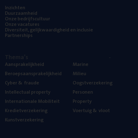
Inzich­ten
Duur­zaam­heid
Onze bedrijfs­cul­tuur
Onze vaca­tu­res
Diver­si­teit, gelijk­waar­dig­heid en inclusie
Part­ner­ships
The­ma’s
Aan­spra­ke­lijk­heid
Mari­ne
Beroeps­aan­spra­ke­lijk­heid
Mili­eu
Cyber
&
fraude
Oogst­ver­ze­ke­ring
Intel­lec­tu­al property
Per­so­nen
Inter­na­ti­o­na­le Mobiliteit
Pro­per­ty
Kre­diet­ver­ze­ke­ring
Voer­tuig
&
vloot
Kunst­ver­ze­ke­ring