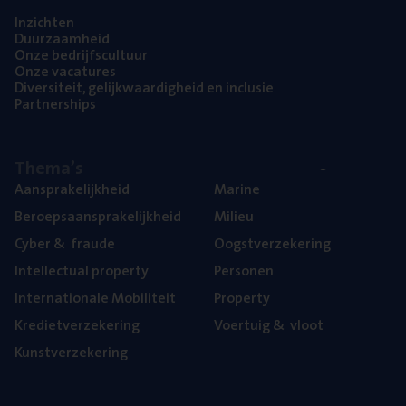
Inzich­ten
Duur­zaam­heid
Onze bedrijfs­cul­tuur
Onze vaca­tu­res
Diver­si­teit, gelijk­waar­dig­heid en inclusie
Part­ner­ships
The­ma’s
Aan­spra­ke­lijk­heid
Mari­ne
Beroeps­aan­spra­ke­lijk­heid
Mili­eu
Cyber
&
fraude
Oogst­ver­ze­ke­ring
Intel­lec­tu­al property
Per­so­nen
Inter­na­ti­o­na­le Mobiliteit
Pro­per­ty
Kre­diet­ver­ze­ke­ring
Voer­tuig
&
vloot
Kunst­ver­ze­ke­ring