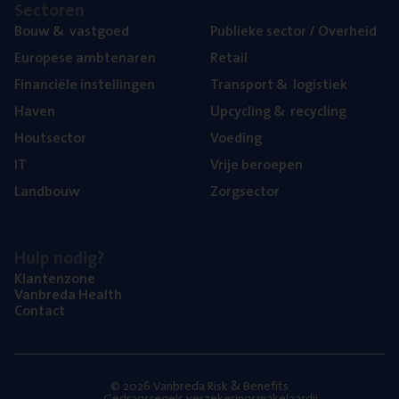
Sec­to­ren
Bouw
&
vastgoed
Publie­ke sec­tor / Overheid
Euro­pe­se ambtenaren
Retail
Finan­ci­ë­le instellingen
Trans­port
&
logistiek
Haven
Upcy­cling
&
recycling
Hout­sec­tor
Voe­ding
IT
Vrije beroe­pen
Land­bouw
Zorg­sec­tor
Hulp nodig?
Klan­ten­zo­ne
Van­b­re­da Health
Con­tact
© 2026 Vanbreda Risk & Benefits
Gedragsregels verzekeringsmakelaardij