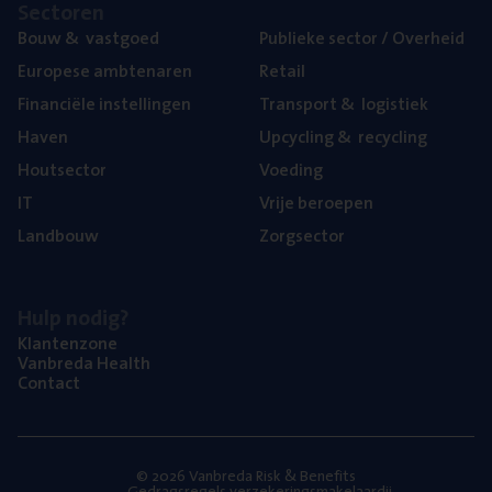
Sec­to­ren
Bouw
&
vastgoed
Publie­ke sec­tor / Overheid
Euro­pe­se ambtenaren
Retail
Finan­ci­ë­le instellingen
Trans­port
&
logistiek
Haven
Upcy­cling
&
recycling
Hout­sec­tor
Voe­ding
IT
Vrije beroe­pen
Land­bouw
Zorg­sec­tor
Hulp nodig?
Klan­ten­zo­ne
Van­b­re­da Health
Con­tact
© 2026 Vanbreda Risk & Benefits
Gedragsregels verzekeringsmakelaardij