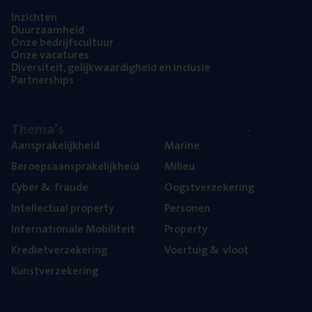
Inzich­ten
Duur­zaam­heid
Onze bedrijfs­cul­tuur
Onze vaca­tu­res
Diver­si­teit, gelijk­waar­dig­heid en inclusie
Part­ner­ships
The­ma’s
Aan­spra­ke­lijk­heid
Mari­ne
Beroeps­aan­spra­ke­lijk­heid
Mili­eu
Cyber
&
fraude
Oogst­ver­ze­ke­ring
Intel­lec­tu­al property
Per­so­nen
Inter­na­ti­o­na­le Mobiliteit
Pro­per­ty
Kre­diet­ver­ze­ke­ring
Voer­tuig
&
vloot
Kunst­ver­ze­ke­ring