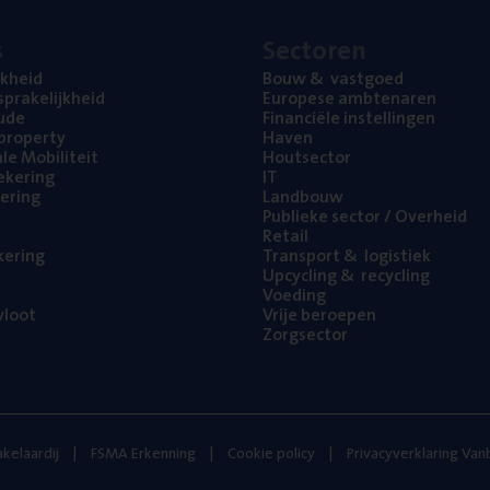
s
Sec­to­ren
jk­heid
Bouw
&
vastgoed
pra­ke­lijk­heid
Euro­pe­se ambtenaren
ude
Finan­ci­ë­le instellingen
l property
Haven
na­le Mobiliteit
Hout­sec­tor
e­ke­ring
IT
e­ring
Land­bouw
Publie­ke sec­tor / Overheid
Retail
ke­ring
Trans­port
&
logistiek
Upcy­cling
&
recycling
Voe­ding
loot
Vrije beroe­pen
Zorg­sec­tor
kelaardij
FSMA Erkenning
Cookie policy
Privacyverklaring Va