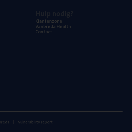
Hulp nodig?
Klan­ten­zo­ne
Van­b­re­da Health
Con­tact
nbreda
Vulnerability report