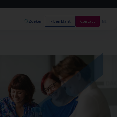
Zoeken
Ik ben klant
Contact
NL