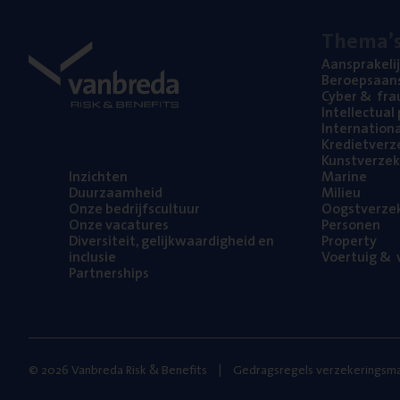
The­ma’
Aan­spra­ke­li
Beroeps­aan­s
Cyber
&
fra
Intel­lec­tu­a
Inter­na­ti­o­
Kre­diet­ver­z
Kunst­ver­ze­k
Inzich­ten
Mari­ne
Duur­zaam­heid
Mili­eu
Onze bedrijfs­cul­tuur
Oogst­ver­ze­
Onze vaca­tu­res
Per­so­nen
Diver­si­teit, gelijk­waar­dig­heid en
Pro­per­ty
inclusie
Voer­tuig
&
v
Part­ner­ships
© 2026 Vanbreda Risk & Benefits
Gedragsregels verzekeringsma