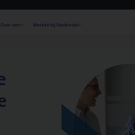
Over ons
Werken bij Vanbreda
e
e