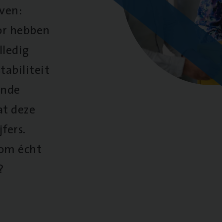
oven:
oor hebben
lledig
tabiliteit
ende
at deze
fers.
 om écht
?