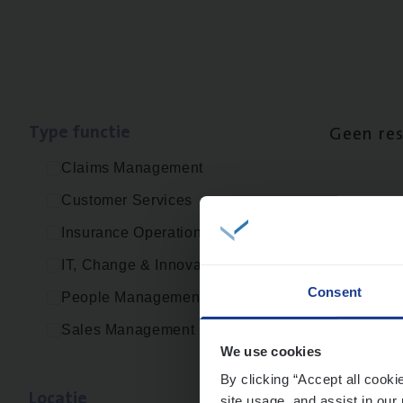
Type func­tie
Geen re
Claims Management
Customer Services
Insurance Operations
IT, Change & Innovation
Consent
People Management
Sales Management
We use cookies
By clicking “Accept all cooki
Loca­tie
site usage, and assist in our 