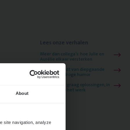
Lees onze verhalen
Meer dan collega’s: hoe Julie en
Aurélie elkaar versterken
Mathias houdt van diepgaande
dossiers én droge humor
Thalia zoekt graag oplossingen, in
games én op het werk
About
e site navigation, analyze