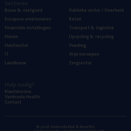
Sec­to­ren
Bouw
&
vastgoed
Publie­ke sec­tor / Overheid
Euro­pe­se ambtenaren
Retail
Finan­ci­ë­le instellingen
Trans­port
&
logistiek
Haven
Upcy­cling
&
recycling
Hout­sec­tor
Voe­ding
IT
Vrije beroe­pen
Land­bouw
Zorg­sec­tor
Hulp nodig?
Klan­ten­zo­ne
Van­b­re­da Health
Con­tact
© 2026 Vanbreda Risk & Benefits
Gedragsregels verzekeringsmakelaardij