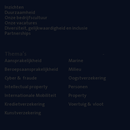
Inzich­ten
Duur­zaam­heid
Onze bedrijfs­cul­tuur
Onze vaca­tu­res
Diver­si­teit, gelijk­waar­dig­heid en inclusie
Part­ner­ships
The­ma’s
Aan­spra­ke­lijk­heid
Mari­ne
Beroeps­aan­spra­ke­lijk­heid
Mili­eu
Cyber
&
fraude
Oogst­ver­ze­ke­ring
Intel­lec­tu­al property
Per­so­nen
Inter­na­ti­o­na­le Mobiliteit
Pro­per­ty
Kre­diet­ver­ze­ke­ring
Voer­tuig
&
vloot
Kunst­ver­ze­ke­ring