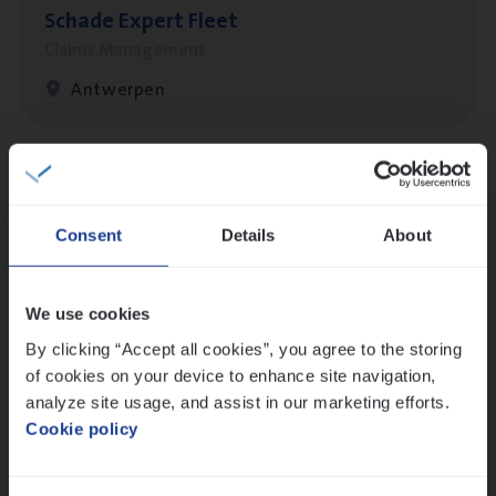
Scha­de Expert Fleet
Claims Management
Antwerpen
Busi­ness Mana­ger Mari­ne Cargo
People Management, Sales Management
Consent
Details
About
Antwerpen
We use cookies
By clicking “Accept all cookies”, you agree to the storing
(Agi­le)
IT
Pro­ject Manager
of cookies on your device to enhance site navigation,
IT, Change & Innovation
analyze site usage, and assist in our marketing efforts.
Cookie policy
Antwerpen