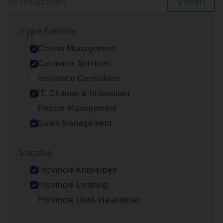
10 resultaten
Filters
Type func­tie
Claims­hand­ler Fleet
&
Bike
Claims Management
Claims Management
Customer Services
Antwerpen
Insurance Operations
IT, Change & Innovation
People Management
Test Ana­lyst
Sales Management
IT, Change & Innovation
Loca­tie
Antwerpen
Provincie Antwerpen
Provincie Limburg
Insu­ran­ce Bro­ker
KMO
Provincie Oost-Vlaanderen
Sales Management