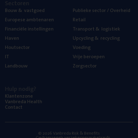
Sec­to­ren
Bouw
&
vastgoed
Publie­ke sec­tor / Overheid
Euro­pe­se ambtenaren
Retail
Finan­ci­ë­le instellingen
Trans­port
&
logistiek
Haven
Upcy­cling
&
recycling
Hout­sec­tor
Voe­ding
IT
Vrije beroe­pen
Land­bouw
Zorg­sec­tor
Hulp nodig?
Klan­ten­zo­ne
Van­b­re­da Health
Con­tact
© 2026 Vanbreda Risk & Benefits
Gedragsregels verzekeringsmakelaardij