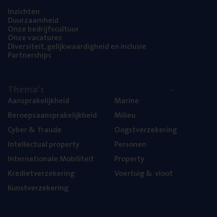
Inzich­ten
Duur­zaam­heid
Onze bedrijfs­cul­tuur
Onze vaca­tu­res
Diver­si­teit, gelijk­waar­dig­heid en inclusie
Part­ner­ships
The­ma’s
Aan­spra­ke­lijk­heid
Mari­ne
Beroeps­aan­spra­ke­lijk­heid
Mili­eu
Cyber
&
fraude
Oogst­ver­ze­ke­ring
Intel­lec­tu­al property
Per­so­nen
Inter­na­ti­o­na­le Mobiliteit
Pro­per­ty
Kre­diet­ver­ze­ke­ring
Voer­tuig
&
vloot
Kunst­ver­ze­ke­ring