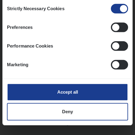
Consent
Strictly Necessary Cookies
Selection
Vorige
Volgende
Preferences
Lees onze verhalen
Performance Cookies
Meer dan collega’s: hoe Julie en Aurélie elkaar
versterken
Marketing
Mathias houdt van diepgaande dossiers én droge
humor
Thalia zoekt graag oplossingen, in games én op het
werk
Accept all
Deny
Ons sollicitatieproces