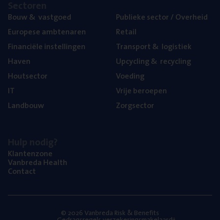
Sec­to­ren
Bouw
&
vastgoed
Publie­ke sec­tor / Overheid
Euro­pe­se ambtenaren
Retail
Finan­ci­ë­le instellingen
Trans­port
&
logistiek
Haven
Upcy­cling
&
recycling
Hout­sec­tor
Voe­ding
IT
Vrije beroe­pen
Land­bouw
Zorg­sec­tor
Hulp nodig?
Klan­ten­zo­ne
Van­b­re­da Health
Con­tact
© 2026 Vanbreda Risk & Benefits
Gedragsregels verzekeringsmakelaardij