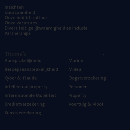
Inzich­ten
Duur­zaam­heid
Onze bedrijfs­cul­tuur
Onze vaca­tu­res
Diver­si­teit, gelijk­waar­dig­heid en inclusie
Part­ner­ships
The­ma’s
Aan­spra­ke­lijk­heid
Mari­ne
Beroeps­aan­spra­ke­lijk­heid
Mili­eu
Cyber
&
fraude
Oogst­ver­ze­ke­ring
Intel­lec­tu­al property
Per­so­nen
Inter­na­ti­o­na­le Mobiliteit
Pro­per­ty
Kre­diet­ver­ze­ke­ring
Voer­tuig
&
vloot
Kunst­ver­ze­ke­ring