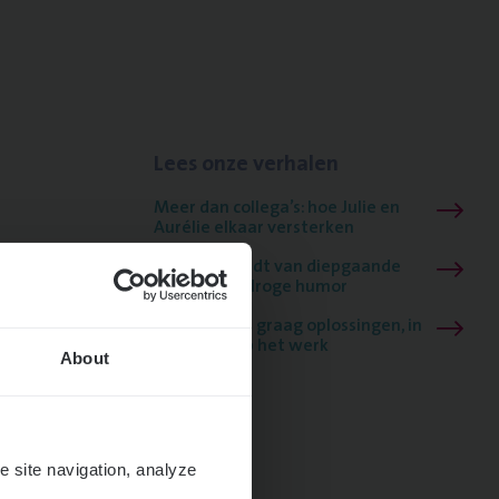
Lees onze verhalen
Meer dan collega’s: hoe Julie en
Aurélie elkaar versterken
Mathias houdt van diepgaande
dossiers én droge humor
Thalia zoekt graag oplossingen, in
games én op het werk
About
e site navigation, analyze