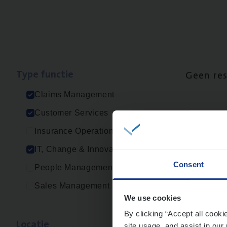
Type func­tie
Geen re
Claims Management
Customer Services
Insurance Operations
IT, Change & Innovation
Consent
People Management
Sales Management
We use cookies
By clicking “Accept all cooki
Loca­tie
site usage, and assist in our 