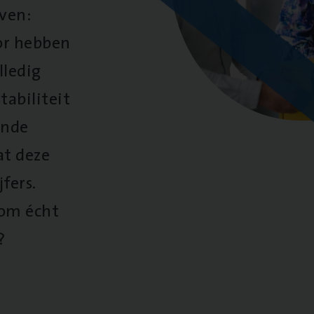
oven:
oor hebben
lledig
tabiliteit
ende
at deze
fers.
 om écht
?