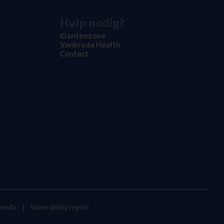
Hulp nodig?
Klan­ten­zo­ne
Van­b­re­da Health
Con­tact
nbreda
Vulnerability report