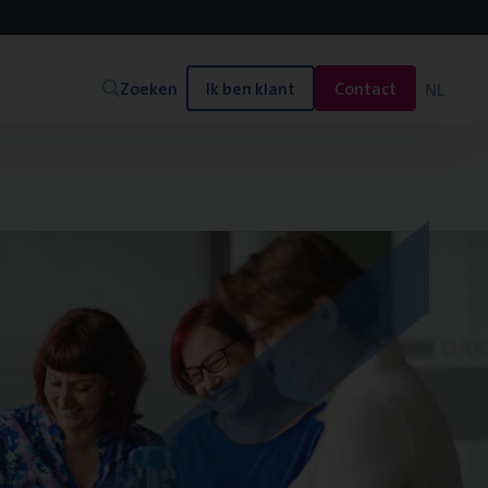
Zoeken
Ik ben klant
Contact
NL