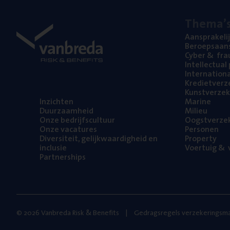
The­ma’
Aan­spra­ke­li
Beroeps­aan­s
Cyber
&
fra
Intel­lec­tu­a
Inter­na­ti­o­
Kre­diet­ver­z
Kunst­ver­ze­k
Inzich­ten
Mari­ne
Duur­zaam­heid
Mili­eu
Onze bedrijfs­cul­tuur
Oogst­ver­ze­
Onze vaca­tu­res
Per­so­nen
Diver­si­teit, gelijk­waar­dig­heid en
Pro­per­ty
inclusie
Voer­tuig
&
v
Part­ner­ships
© 2026 Vanbreda Risk & Benefits
Gedragsregels verzekeringsma