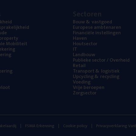
s
Sec­to­ren
jk­heid
Bouw
&
vastgoed
pra­ke­lijk­heid
Euro­pe­se ambtenaren
ude
Finan­ci­ë­le instellingen
l property
Haven
na­le Mobiliteit
Hout­sec­tor
e­ke­ring
IT
e­ring
Land­bouw
Publie­ke sec­tor / Overheid
Retail
ke­ring
Trans­port
&
logistiek
Upcy­cling
&
recycling
Voe­ding
loot
Vrije beroe­pen
Zorg­sec­tor
kelaardij
FSMA Erkenning
Cookie policy
Privacyverklaring Va