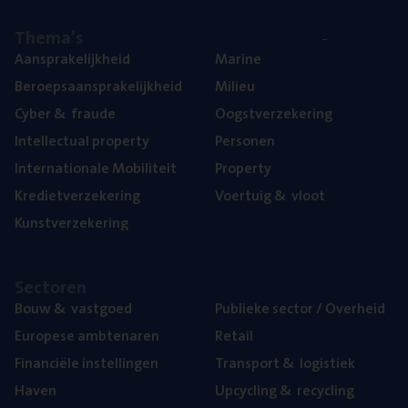
The­ma’s
Aan­spra­ke­lijk­heid
Mari­ne
Beroeps­aan­spra­ke­lijk­heid
Mili­eu
Cyber
&
fraude
Oogst­ver­ze­ke­ring
Intel­lec­tu­al property
Per­so­nen
Inter­na­ti­o­na­le Mobiliteit
Pro­per­ty
Kre­diet­ver­ze­ke­ring
Voer­tuig
&
vloot
Kunst­ver­ze­ke­ring
Sec­to­ren
Bouw
&
vastgoed
Publie­ke sec­tor / Overheid
Euro­pe­se ambtenaren
Retail
Finan­ci­ë­le instellingen
Trans­port
&
logistiek
Haven
Upcy­cling
&
recycling