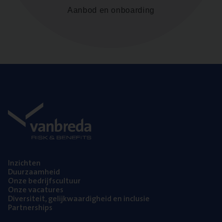
Aanbod en onboarding
Inzich­ten
Duur­zaam­heid
Onze bedrijfs­cul­tuur
Onze vaca­tu­res
Diver­si­teit, gelijk­waar­dig­heid en inclusie
Part­ner­ships