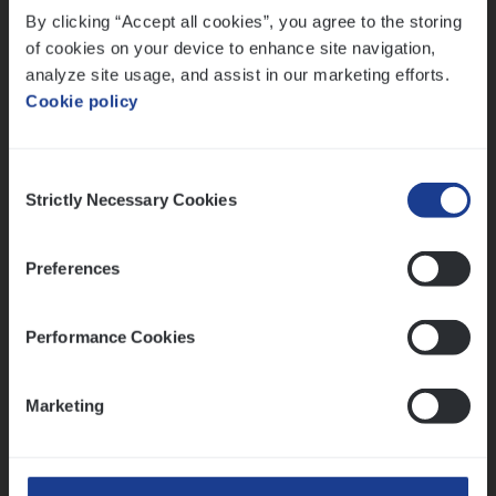
By clicking “Accept all cookies”, you agree to the storing
Meer dan collega’s: hoe Julie en Aurélie elkaar
versterken
of cookies on your device to enhance site navigation,
analyze site usage, and assist in our marketing efforts.
Mathias houdt van diepgaande dossiers én droge
Cookie policy
humor
Thalia zoekt graag oplossingen, in games én op het
werk
Consent
Strictly Necessary Cookies
Selection
Ons sollicitatieproces
Preferences
Performance Cookies
Marketing