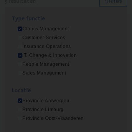
5 resultaten
Filters
Type func­tie
Test Ana­lyst
Claims Management
IT, Change & Innovation
Customer Services
Antwerpen
Insurance Operations
IT, Change & Innovation
People Management
Scha­de Expert Fleet
Sales Management
Claims Management
Loca­tie
Antwerpen
Provincie Antwerpen
Provincie Limburg
IT
Busi­ness Analyst
Provincie Oost-Vlaanderen
IT, Change & Innovation